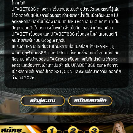
ใหม่ทันที
UFABET888 ต่างจาก ‘เว็บผ่านเอเย่นต์’ อย่างชัดเจน ตรงที่ผู้เล่น
ได้ติดต่อกับผู้ให้บริการโดยตรง ทำให้ราคาน้ำเต็มเม็ดเต็มหน่วย ไม่
ถูกหักหัวคิว และไม่มีเรื่อง เอเย่นต์ปิดหนี หรือ เอเย่นต์เชิดเงิน ที่เป็น
ปัญหายอดฮิตในวงการเว็บพนัน จึงเป็นที่มาของคำค้นยอดนิยม
UFABET เว็บตรง และ UFABET888 เว็บตรง ไม่ผ่านเอเย่นต์ ที่
คนไทยพิมพ์หาบน Google ทุกวัน
แบรนด์ UFA มีชื่อเสียงในไทยหลายชื่อแยกย่อย ทั้ง UFABET, ยู
ฟ่าเบท, ยูฟ่าเบท888, และ UFA แต่ทั้งหมดชี้กลับมาที่ระบบเดียวกัน
คือระบบหลังบ้านของ UFA Group เพียงต่างกันที่หน้าบ้าน (front-
end) และช่องทางเข้าเท่านั้น สำหรับ UFABET888.zone คือทาง
เข้าหลักที่ได้รับการอัปเดต SSL, CDN และระบบรักษาความปลอดภัย
ล่าสุดปี 2026