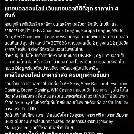
แทงบอลออนไลน์ เว็บแทงบอลที่ดีที่สุด ราคาน้ำ 4
ตังค์
ครบทุกลีก พรีเมียร์ลีก ลาลีกา บุนเดสลีกา เซเรียอา ลีกเอิง ไทยลีก และ
รายการใหญ่ทั้ง UEFA Champions League, Europa League, World
Cup, AFC Champions League พร้อมทุกรูปแบบเดิมพัน บอลเดี่ยว บอลสด
แฮนดิแคป สูง-ต่ำ และ UFABET888 แทงบอลสเต็ป 2 คู่ สูงสุด 12 คู่ต่อบิล
ราคาน้ำเฉลี่ย 4 ตังค์ ดีที่สุดในหมวดเว็บพนันไทย
สำหรับผู้เล่นมือใหม่ที่กำลังศึกษา วิธีแทงบอล UFABET, กฎ แทงบอลสเต็ป,
ราคาบอลไหล คืออะไร หรือ ค่าน้ำบอล คืออะไร เรามีบทความสอนเชิงลึกใน
หมวด Blog พร้อมตัวอย่างจริงจากบิลของผู้เล่นมืออาชีพ
คาสิโนออนไลน์ บาคาร่าสด ครบทุกค่ายชั้นนำ
รวมค่ายบาคาร่าและคาสิโนสดชั้นนำ AE Sexy, Sexy Baccarat, Evolution
Gaming, Dream Gaming, WM Casino เกมยอดฮิตทั้งบาคาร่า รูเล็ต ไฮโล
ป๊อกเด้ง เสือมังกร ดริ๊งไก่ชน ครบในแพลตฟอร์มเดียว UFABET888 บาคา
ร่าสด AE Sexy เป็นห้องที่ผู้เล่นไทยชื่นชอบเป็นพิเศษด้วยดีลเลอร์คนไทยและ
การสตรีม Full HD
มือใหม่ที่กำลังศึกษา บาคาร่าเล่นยังไง หรือ สูตรบาคาร่า ฟรี สามารถเริ่มจาก
โหมดเดโม่ก่อนได้ พร้อมบทความสอนเทคนิคการบริหารทุน (Money
Management) ที่ทำให้เล่นได้อย่างมีวินัย