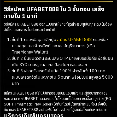
วิธีสมัคร UFABET888 ใน 3 ขั้นตอน เสร็จ
ภายใน 1 นาที
วิธีสมัคร UFABET888 ออกแบบมาให้ง่ายที่สุดสำหรับผู้เล่นทุกระดับ ไม่ต้อง
อัปโหลดเอกสาร ไม่ต้องรอเจ้าหน้าที่
ขั้นที่ 1 กรอกข้อมูล คลิกปุ่ม
สมัคร UFABET888
กรอกชื่อ-
นามสกุล เบอร์โทรศัพท์ และเลขบัญชีธนาคาร (หรือ
TrueMoney Wallet)
ขั้นที่ 2 ยืนยันตัวตน ระบบส่ง OTP มายังเบอร์มือถือเพื่อยืนยัน
เป็น KYC มาตรฐานสากล ป้องกันการสวมรอย
ขั้นที่ 3 ฝากครั้งแรกรับโบนัส 100% ฝากขั้นต่ำ 100 บาท
ระบบเครดิตอัตโนมัติภายใน 5 วินาที พร้อมโบนัสสูงสุด 5,000
บาท
สมัคร UFABET888 ฟรี ไม่มีค่าธรรมเนียมแอบแฝง และผู้ที่อยากทดลอง
ก่อน สามารถ UFABET ทดลองเล่นในโหมดเดโม่ของค่ายสล็อตทุกค่าย (PG
SOFT, Pragmatic Play, Joker) ได้ทันทีโดยไม่ต้องฝากเงินก่อน จึงเป็น
ที่มาของ UFABET888 สมัครฟรี ไม่ต้องฝาก ที่ผู้เล่นมือใหม่ค้นหากันมาก
บริการเดิมพันครบวงจร