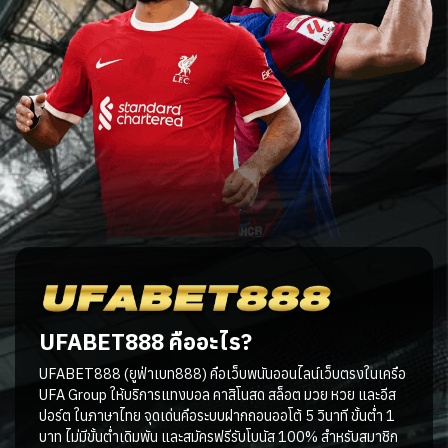
UFABET888 คืออะไร?
UFABET888 (ยูฟ่าเบท888) คือเว็บพนันออนไลน์เว็บตรงในเครือ
UFA Group ให้บริการแทงบอล คาสิโนสด สล็อต มวย หวย และอีส
ปอร์ต ในภาษาไทย จุดเด่นคือระบบฝากถอนออโต้ 5 วินาที ขั้นต่ำ 1
บาท ไม่มีขั้นต่ำเดิมพัน และสมัครฟรีรับโบนัส 100% สำหรับสมาชิก