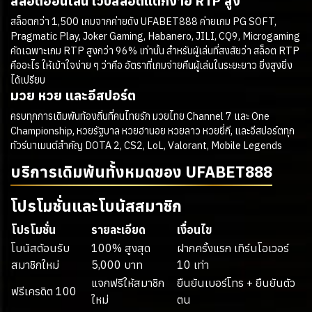
สล็อตออนไลน์ เว็บสล็อตแตกง่าย RTP สูง
สล็อตกว่า 1,500 เกมจากค่ายดัง UFABET888 ค่ายเกม PG SOFT,
Pragmatic Play, Joker Gaming, Habanero, JILI, CQ9, Microgaming
คัดเฉพาะเกม RTP สูงกว่า 96% เท่านั้น สำหรับผู้เล่นที่สงสัยว่า สล็อต RTP
คืออะไร ให้เข้าใจง่าย ๆ ว่าคือ อัตราที่เกมจ่ายคืนผู้เล่นในระยะยาว ยิ่งสูงยิ่ง
ได้เปรียบ
มวย หวย และอีสปอร์ต
ครบทุกการเดิมพันท้องถิ่นที่คนไทยรัก มวยไทย Channel 7 และ One
Championship, หวยรัฐบาล หวยฮานอย หวยลาว หวยยี่กี, และอีสปอร์ตทุก
ทัวร์นาเมนต์สำคัญ DOTA 2, CS2, LoL, Valorant, Mobile Legends
บริการเดิมพันทั้งหมดของ UFABET888
โปรโมชั่นและโบนัสสมาชิก
โปรโมชั่น
รายละเอียด
เงื่อนไข
โบนัสต้อนรับ
100% สูงสุด
ฝากครั้งแรก เทิร์นโอเวอร์
สมาชิกใหม่
5,000 บาท
10 เท่า
แจกฟรีให้สมาชิก
ยืนยันเบอร์โทร + ยืนยันตัว
ฟรีเครดิต 100
ใหม่
ตน