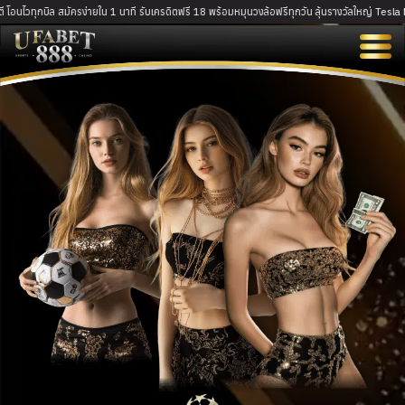
ทุกบิล สมัครง่ายใน 1 นาที รับเครดิตฟรี 18 พร้อมหมุนวงล้อฟรีทุกวัน ลุ้นรางวัลใหญ่ Tesla Model