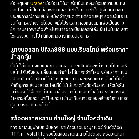
คือเหตุผลที่
Ufabet
มือถือ ไม่ได้มาเพื่อเป็นแค่ ศูนย์รวมความบันเทิง
ออนไลน์ แต่เป็นเหมือนพาร์ทเนอร์ที่เข้าใจเกม เข้าใจผู้เล่น และมอบ
ประสบการณ์การเล่นที่เหนือกว่าทุกมิติ ตั้งแต่ความสนุก ความมั่นใจ ไป
จนถึงการสร้างรายได้อย่างมือโปร และถูกออกแบบมาเพื่อเป็นสนาม
ฝึกเทคนิคเฉพาะตัว สำหรับคนที่อยากเป็นนักคิดที่เล่นเป็น ไม่ใช่นักเสี่ยง
โชคธรรมดาทั่วไป ที่นี่คือทุกอย่างที่คุณต้องการ
แทงบอลสด Ufaa888 แบบเรียลไทม์ พร้อมราคา
น้ำสุดคุ้ม
ที่นี่ไม่ใช่แค่แทงก่อนแข่ง แต่คุณสามารถเดิมพันระหว่างเกมได้แบบเรี
ยลไทม์ จับจังหวะเปลี่ยนเกม ทำกำไรได้มากกว่าที่เคย พร้อมราคาแบบ
อัปเดตวินาทีต่อวินาที ไม่ต้องลุ้นกับราคาลอยเหมือนบางเว็บทั่วไป ที่
สำคัญการเล่นบอลออนไลน์ที่นี่ ไม่ใช่แค่กดทีมต่อ-ทีมรอง แล้วนั่งลุ้น
แต่คุณจะได้ฝึกการอ่านเกม ผ่านราคาไหลแบบเรียลไทม์ พร้อมกราฟ
วิเคราะห์ที่บอกว่า นาทีไหนควรเข้า นาทีไหนควรถอย คล้ายกับการเทรด
หุ้นแบบรายวันเลยก็ว่าได้
สล็อตหลากหลาย ค่ายใหญ่ จ่ายไวกว่าเดิม
ทางเข้าเล่นยูฟ้าเบทเว็บหลัก เราได้รวบรวมข้อมูลเปอร์เซ็นต์สล็อต
RTP, ค่า Volatility, รอบโบนัสของแต่ละเกมไว้ชัดเจน พร้อมแนะนำ