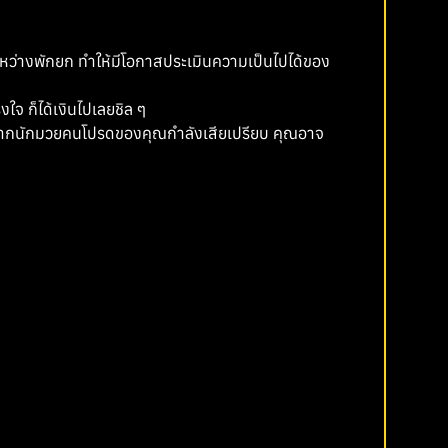
ระหว่างพักยก ทำให้มีโอกาสประเมินความเป็นไปได้ของ
ใจ ก็ได้เงินไปเลยชิล ๆ
่น หากนักมวยคนโปรดของคุณกำลังเสียเปรียบ คุณอาจ
ป