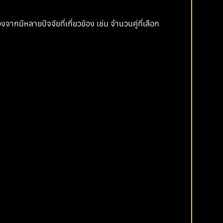
ากมีหลายปัจจัยที่เกี่ยวข้อง เช่น จำนวนคู่ที่เลือก