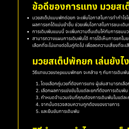
ข้อดีของการแทง มวยสเต
มวยสเต็ปแบบพักต่อยก จะเพิ่มโอกาสในการทำกำไรได้ด
ผลการชกได้แม่นยำขึ้น ช่วยเพิ่มโอกาสในการชนะเดิม
การเดิมพันแบบนี้ จะเพิ่มความตื่นเต้นให้กับการชมม
สามารถวางแผนการเดิมพันได้ การได้เห็นการชกในยกก
เลือกที่จะไม่แทงต่อในคู่ถัดไป เพื่อลดความเสี่ยงที่จะเ
มวยสเต็ปพักยก เล่นยังไ
วิธีแทงมวยstepแบบพักยก จะคล้าย ๆ กับการเดิมพันทั่
โดยเลือกคู่มวยที่ต้องการแทง ผู้เล่นสามารถเลือก
เลือกผลการแข่งขันในแต่ละยกที่ต้องการเดิมพัน เ
กำหนดจำนวนเงินที่คุณต้องการเดิมพันในแต่ละคู่
จากนั้นตรวจสอบความถูกต้องของรายการ
และยืนยันการเดิมพัน