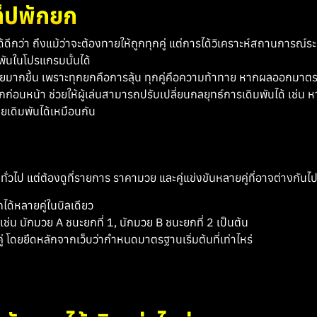
็ปพักยก
ีกว่า ถึงแม้ว่าจะต้องทายให้ถูกทุกคู่ แต่การได้วิเคราะห์สถานการณ์
พันในโปรแกรมนั้นได้
วยมากขึ้น เพราะทุกยกคือการลุ้น ทุกคู่คือความท้าทาย หากผลออกมาตรง
่อนหน้า ช่วยให้ผู้เล่นสามารถปรับเปลี่ยนกลยุทธ์การเดิมพันได้ เช
สียเดิมพันได้เหมือนกัน
ง
วไป แต่ต้องดูที่รายการ ราคามวย และคู่แข่งขันหลายคู่ที่อาจต่างกันไ
ได้หลายคู่ในบิลเดียว
ช่น นักมวย A ชนะยกที่ 1, นักมวย B ชนะยกที่ 2 เป็นต้น
 โดยยึดหลักจากเว็บว่ากำหนดมาตรฐานเริ่มต้นที่เท่าไหร่