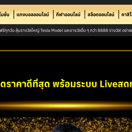
มชั่น
แทงบอลออนไลน์
กีฬาออนไลน์
สล็อตออนไลน์
คาสิ
ลุ้นรางวัลใหญ่ Tesla Model และรางวัลอื่น ๆ กว่า 8888 รางวัล! อย่าพลาด โอกา
ดราคาดีที่สุด พร้อมระบบ Liveสดทุ