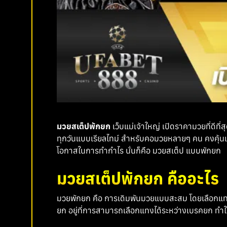
มวยสเต็ปพักยก
เว็บแม่เจ้าใหญ่ เปิดราคามวยที่ดีท
ทุกวันแบบเรียลไทม์ สำหรับคอมวยหลายๆ คน คงคุ้นเค
โอกาสในการทำกำไร นั่นก็คือ มวยสเต็ป แบบพักยก
มวยสเต็ปพักยก คืออะไร
มวยพักยก คือ การเดิมพันมวยแบบสะสม โดยเลือกแทงผ
ยก อยู่ที่การสามารถเลือกแทงได้ระหว่างเบรคยก ทำ