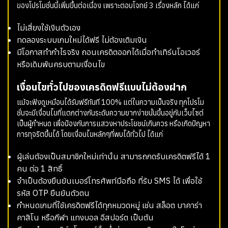
ของโปรโมชั่นนี้เพิ่มขึ้นต่อเนื่อง เพราะตอบโจทย์ 3 เรื่องหลัก ได้แก่
ไม่เสี่ยงใช้เงินตัวเอง
ทดลองระบบเกมใหม่ได้ฟรี ไม่ต้องเติมเงิน
มีโอกาสทำกำไรจริง ถอนเครดิตออกได้เมื่อทำเทิร์นโอเวอร์
หรือเดิมพันครบตามเงื่อนไข
เงื่อนไขทั่วไปของเครดิตฟรีแบบไม่ต้องฝาก
แม้จะฟังดูเหมือนได้รับฟรีทันที 100% แต่ในความเป็นจริง ทุกโปรโม
ชั่นจะมีเงื่อนไขที่แตกต่างกันระดับความยากง่ายนั้นขึ้นอยู่กับเว็บไซต์
เป็นผู้กำหนด เพื่อป้องกันการแสวงหาประโยชน์เกินควร หรือเกิดปัญหา
การทุจริตขึ้นได้ โดยเงื่อนไขหลักๆที่พบได้ทั่วไป ได้แก่
ผู้เล่นต้องเป็นสมาชิกใหม่เท่านั้น สามารถกดรับเครดิตฟรีได้ 1
คน ต่อ 1 สิทธิ์
จำเป็นต้องยืนยันเบอร์โทรศัพท์มือถือ ที่รับ SMS ได้ เพื่อใช้
รหัส OTP ยืนยันตัวตน
กำหนดเกมที่ใช้เครดิตฟรีได้ทุกหมวดหมู่ เช่น สล็อต บาคาร่า
คาสิโน หรือกีฬา แทงบอล อีสปอร์ต เป็นต้น