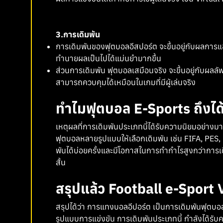
3.การเดิมพัน
การเดิมพันของฟุตบอลอีสปอร์ต จะขึ้นอยู่กับผลการแข
ทำนายผลเป็นไปได้แม่นยำมากขึ้น
ส่วนการเดิมพัน ฟุตบอลเสมือนจริง จะขึ้นอยู่กับผลลัพ
สามารถควบคุมได้เหมือนในเกมที่มีผู้เล่นจริง
ทำไมฟุตบอล E-Sports ถึงได
เหตุผลที่การเดิมพันประเภทนี้ได้รับความนิยมอย่าง
ฟุตบอลหลายรูปแบบให้เลือกเดิมพัน เช่น FIFA, PES, 
พันได้บ่อยครั้งและมีโอกาสในการทำกำไรสูงกว่าการเ
สั้น
สรุปแล้ว Football e-Sport V
สรุปได้ว่า การแทงบอลอีปอร์ต เป็นการเดิมพันฟุตบอล
รูปแบบการแข่งขัน การเดิมพันประเภทนี้ กำลังได้รั