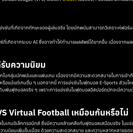
่งขันที่เกิดจากทักษะของผู้เล่นจริง โดยนักพนันสามารถวิเคราะห์ฟอร์มข
ธ์ที่เกิดจากระบบ AI ซึ่งอาจทำให้ทำนายผลลัพธ์ได้ยากขึ้น เนื่องจากผลก
้รับความนิยม
มากในกลุ่มนักพนันและแฟนเกม เนื่องจากมีความสะดวกสบายในการเข้าถึ
หรือแม้แต่เกมอื่น ๆ นอกจากนี้ การแข่งขันในฟุตบอล E-Sports ส่วนให
ดิมพันฟุตบอลจริง ๆ เพราะการแข่งขันในฟุตบอลอีสปอร์ตมักจะมีความเร
S Virtual Football เหมือนกันหรือไม่
ในเกมอิเล็กทรอนิกส์ ซึ่งมีความคล้ายคลึงกับฟุตบอลเสมือนจริง ในแง่
บความนิยมเพิ่มขึ้นเนื่อง ด้วยความสะดวกสบาย และความหลากหลายของเก