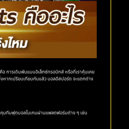
การเดิมพันแบบอิเล็กซ์ทรอนิกส์ หรือที่เราคุ้นเคย
ซึ่งหากเปรียบเทียบกันแล้ว บอลอีสปอร์ต จะแตกต่าง
ควบคุมทีมฟุตบอลในเกมผ่านแพลตฟอร์มต่าง ๆ เช่น