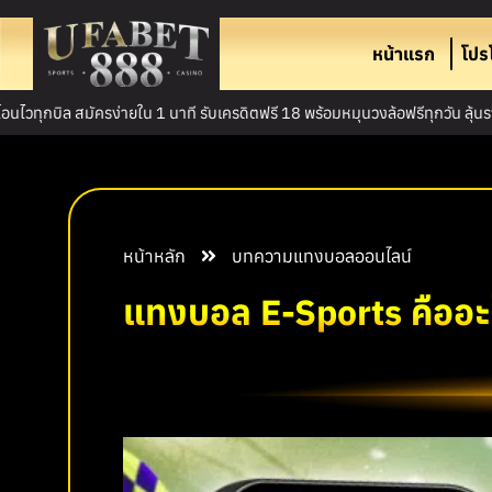
หน้าแรก
โปรโ
ิล สมัครง่ายใน 1 นาที รับเครดิตฟรี 18 พร้อมหมุนวงล้อฟรีทุกวัน ลุ้นรางวัลให
หน้าหลัก
บทความ
แทงบอลออนไลน์
แทงบอล E-Sports คืออะ