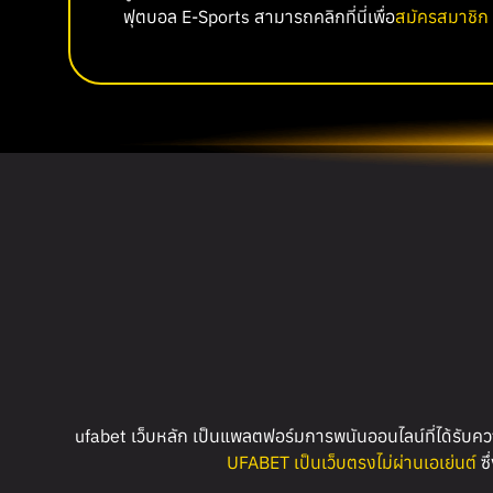
ฟุตบอล E-Sports สามารถคลิกที่นี่เพื่อ
สมัครสมาชิก
ufabet เว็บหลัก เป็นแพลตฟอร์มการพนันออนไลน์ที่ได้รับค
UFABET เป็นเว็บตรงไม่ผ่านเอเย่นต์
ซึ