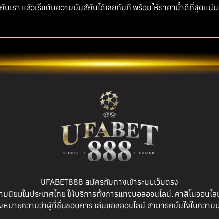
กับเรา แล้วเริ่มต้นความมันส์กันได้เลยทันที พร้อมให้ราคาน้ำดีที่สุดแน่
UFABET888 สมัครกับทางเข้าระบบเว็บตรง
วามนิยมในประเทศไทย ให้บริการทั้งการแทงบอลออนไลน์, คาสิโนออนไลน์
่งหมายความว่าผู้ที่ชื่นชอบการ เล่นบอลออนไลน์ สามารถมั่นใจในความป