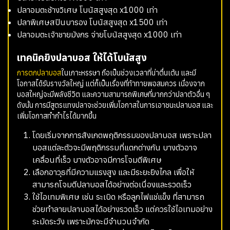
ปลาอมตะช้างวิเศษ โบนัสสูงสุด x1000 เท่า
ปลาพิเศษสปินบารอง โบนัสสูงสุด x1500 เท่า
ปลาอมตะเจ้าชายมังกร จ่ายโบนัสสูงสุด x1000 เท่า
เทคนิคยิงปลาบอส ให้ได้โบนัสสูง
การตกปลาบอส
ในเกาะหรรษา ถือเป็นช่วงเวลาที่น่าตื่นเต้น และมี
โอกาสได้รับรางวัลใหญ่ แต่ก็เป็นเรื่องที่ท้าทายพอสมควร เนื่องจาก
บอสใหญ่จะมีพลังชีวิต และความสามารถพิเศษที่มากกว่าปลาตัวอื่น ๆ
ดังนั้น การมีสูตรแทงปลาจะช่วยเพิ่มโอกาสในการเอาชนะปลาบอส และ
เพิ่มโอกาสทำกำไรได้มากขึ้น
โดยเริ่มจากการสังเกตพฤติกรรมของปลาบอส เพราะปลา
บอสแต่ละตัวจะมีพฤติกรรมที่แตกต่างกัน บางตัวอาจ
เคลื่อนที่เร็ว บางตัวอาจมีการโจมตีพิเศษ
เลือกอาวุธที่มีความแรงสูง และมีระยะยิงไกล เพื่อให้
สามารถโจมตีปลาบอสได้อย่างต่อเนื่องและรวดเร็ว
ใช้ไอเทมพิเศษ เช่น ระเบิด หรือลูกไฟแช่แข็ง ที่สามารถ
ช่วยทำลายปลาบอสได้อย่างรวดเร็ว แต่ควรใช้ไอเทมอย่าง
ระมัดระวัง เพราะมักจะมีจำนวนจำกัด