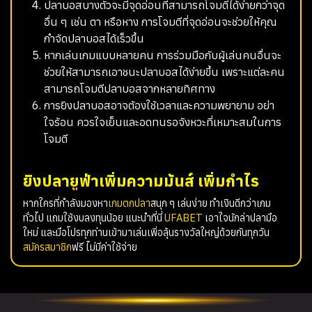
ปลาบอสบางตัวจะมีจุดอ่อนที่สามารถโจมตีได้ง่ายกว่าจุด
อื่น ๆ เช่น ตา หรือหาง การโจมตีที่จุดอ่อนจะช่วยให้คุณ
กำจัดปลาบอสได้เร็วขึ้น
หากเล่นเกมแบบหลายคน การร่วมมือกับผู้เล่นคนอื่นจะ
ช่วยให้สามารถเอาชนะปลาบอสได้ง่ายขึ้น เพราะแต่ละคน
สามารถโจมตีปลาบอสจากหลายทิศทาง
การยิงปลาบอสอาจต้องใช้เวลาและความพยายาม อย่า
ใจร้อน ควรใจเย็นและอดทนรอจังหวะที่เหมาะสมในการ
โจมตี
ยิงปลายูฟ่าเพิ่มความมันส์ เพิ่มกำไร
หากใครที่กำลังมองหา
เกมตกปลา
สนุก ๆ เล่นง่าย ทำเงินดีกว่าเกม
ทั่วไป แถมใช้งบลงทุนน้อย แนะนำที่นี่
UFABET
เอาใจนักล่าปลามือ
ใหม่ และมือโปรทุกท่านเข้ามาเล่นเพิ่อลุ้นรางวัลใหญ่ด้วยกันทุกวัน
สมัครสมาชิก
ฟรี ไม่มีค่าใช้จ่าย