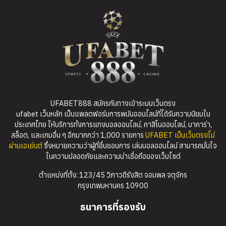
UFABET888 สมัครกับทางเข้าระบบเว็บตรง
ufabet เว็บหลัก เป็นแพลตฟอร์มการพนันออนไลน์ที่ได้รับความนิยมใน
ประเทศไทย ให้บริการทั้งการแทงบอลออนไลน์, คาสิโนออนไลน์, บาคาร่า,
สล็อต, และเกมอื่น ๆ อีกมากกว่า 1,000 รายการ
UFABET เป็นเว็บตรงไม่
ผ่านเอเย่นต์
ซึ่งหมายความว่าผู้ที่ชื่นชอบการ เล่นบอลออนไลน์ สามารถมั่นใจ
ในความปลอดภัยและความน่าเชื่อถือของเว็บไซต์
ตำแหน่งที่ตั้ง: 123/45 วิภาวดีรังสิต จอมพล จตุจักร
กรุงเทพมหานคร 10900
ธนาคารที่รองรับ