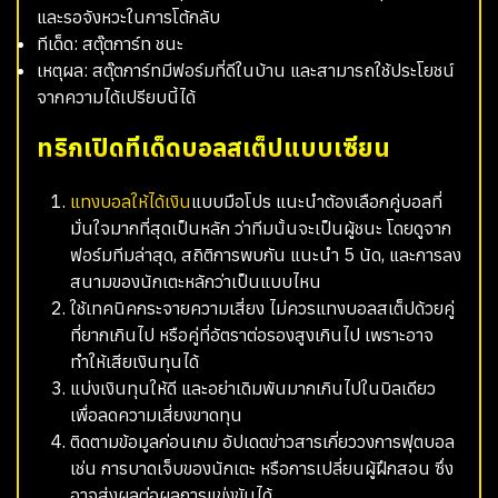
และรอจังหวะในการโต้กลับ
ทีเด็ด: สตุ๊ตการ์ท ชนะ
เหตุผล: สตุ๊ตการ์ทมีฟอร์มที่ดีในบ้าน และสามารถใช้ประโยชน์
จากความได้เปรียบนี้ได้
ทริกเปิดทีเด็ดบอลสเต็ปแบบเซียน
แทงบอลให้ได้เงิน
แบบมือโปร แนะนำต้องเลือกคู่บอลที่
มั่นใจมากที่สุดเป็นหลัก ว่าทีมนั้นจะเป็นผู้ชนะ โดยดูจาก
ฟอร์มทีมล่าสุด, สถิติการพบกัน แนะนำ 5 นัด, และการลง
สนามของนักเตะหลักว่าเป็นแบบไหน
ใช้เทคนิคกระจายความเสี่ยง ไม่ควรแทงบอลสเต็ปด้วยคู่
ที่ยากเกินไป หรือคู่ที่อัตราต่อรองสูงเกินไป เพราะอาจ
ทำให้เสียเงินทุนได้
แบ่งเงินทุนให้ดี และอย่าเดิมพันมากเกินไปในบิลเดียว
เพื่อลดความเสี่ยงขาดทุน
ติดตามข้อมูลก่อนเกม อัปเดตข่าวสารเกี่ยววงการฟุตบอล
เช่น การบาดเจ็บของนักเตะ หรือการเปลี่ยนผู้ฝึกสอน ซึ่ง
อาจส่งผลต่อผลการแข่งขันได้