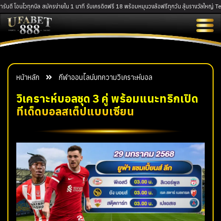
นตี โอนไวทุกบิล สมัครง่ายใน 1 นาที รับเครดิตฟรี 18 พร้อมหมุนวงล้อฟรีทุกวัน ลุ้นรางวัลใหญ่ Te
หน้าหลัก
กีฬาออนไลน์
บทความ
วิเคราะห์บอล
วิเคราะห์บอลชุด 3 คู่ พร้อมแนะทริกเปิด
ทีเด็ดบอลสเต็ปแบบเซียน