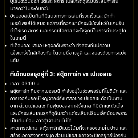
ยุโรปตะวันออก แต่เรด สตาร์ เบลเกรดดูจะมีประสบการณ์
มากกว่าในระดับทวีป
ยังบอยส์เป็นทีมที่มีแนวทางการเล่นที่รวดเร็วและมักทำ
เซอร์ไพรส์ได้เสมอ แต่การที่พวกเขามักจะมีช่องโหว่ในเกมรับ
ทำให้เรด สตาร์ เบลเกรดมีโอกาสที่จะใช้จุดนี้ในการทำประตูได้
ในเกมนี้
ทีเด็ดบอล: เสมอ เหตุผลก็เพราะว่า ทั้งสองทีมมีความ
แข็งแกร่งใกล้เคียงกัน ในเกมนี้อาจสูสี และจบลงด้วยการแบ่ง
แต้ม
ทีเด็ดบอลชุดคู่ที่ 3: สตุ๊ตการ์ท vs เปแอสเช
เวลา: 03:00 น.
สตุ๊ตการ์ท ทีมจากเยอรมนี กำลังอยู่ในช่วงฟอร์มที่ไม่ดีนัก และ
การเจอกับยักษ์ใหญ่จากฝรั่งเศสอย่างเปแอสเช ถือเป็นงาน
ยาก ส่วนเปแอสเช ทีมฟุตบอลจากฝรั่งเศส ที่มีนักเตะตัวเต็ง
และมักจะเล่นเกมรุกที่ดุดันกว่า แต่จะเสียเปรียบเล็กน้อยเพราะ
เป็นทีมเยือน อาจสู้เจ้าบ้านไม่ได้
คาดการณ์เกม: สตุ๊ตการ์ทมีแนวโน้มที่จะครองเกมในบ้าน และ
สร้างโอกาสจากการบุก ส่วนเปแอสเชอาจจะใช้กลยุทธ์ป้องกัน