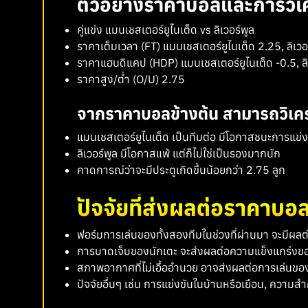
ตัวอย่างราคาบอลและการวิเ
คู่แข่ง แมนเชสเตอร์ยูไนเต็ด vs ลิเวอร์พูล
ราคาเต็มเวลา (FT) แมนเชสเตอร์ยูไนเต็ด 2.25, ลิเวอ
ราคาแฮนดิแคป (HDP) แมนเชสเตอร์ยูไนเต็ด -0.5, ลิ
ราคาสูง/ต่ำ (O/U) 2.75
จากราคาบอลข้างต้น สามารถวิเครา
แมนเชสเตอร์ยูไนเต็ด เป็นทีมต่อ มีโอกาสชนะการแข่ง
ลิเวอร์พูล มีโอกาสแพ้ แต่ก็ไม่ใช่เป็นรองมากนัก
คาดการณ์ว่าจะมีประตูเกิดขึ้นน้อยกว่า 2.75 ลูก
ปัจจัยที่ส่งผลต่อราคาบอ
ฟอร์มการเล่นของทั้งสองทีมในช่วงที่ผ่านมา จะมี
การบาดเจ็บของนักเตะ จะส่งผลต่อความแข็งแกร่งข
สภาพอากาศที่ไม่เอื้ออำนวย อาจส่งผลต่อการเล่นข
ปัจจัยอื่นๆ เช่น การแข่งขันในบ้านหรือเยือน, ความ