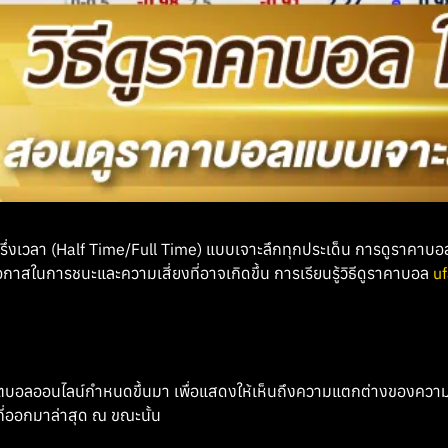
่งเวลา (Half Time/Full Time) แบบเจาะลึกทุกประเด็น การดูราคาบอล
อกาสในการชนะและความเสี่ยงที่อาจเกิดขึ้น การเรียนรู้
วิธีดูราคาบอล
u
ันฟุตบอลออนไลน์กำหนดขึ้นมา เพื่อแสดงให้เห็นถึงความแตกต่างของคว
ที่ออกมาล่าสุด ณ ขณะนั้น