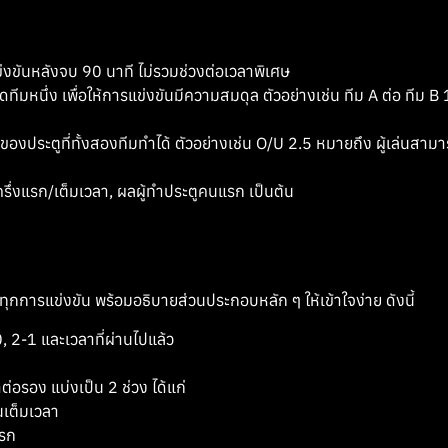
ข่งขันหลังจบ 90 นาที ไม่รวมช่วงต่อเวลาพิเศษ
ีมหนึ่ง เพื่อให้การแข่งขันมีความสมดุล ตัวอย่างเช่น ทีม A ต่อ ทีม B 
งประตูที่ทั้งสองทีมทำได้ ตัวอย่างเช่น O/U 2.5 หมายถึง ผู้เล่นสาม
, ครึ่งแรก/เต็มเวลา, ผลผู้ทำประตูคนแรก เป็นต้น
ทุกการแข่งขัน พร้อมอธิบายส่วนประกอบหลัก ๆ ให้เข้าใจง่าย ดังนี้
, 2-1 และเวลาที่ผ่านไปแล้ว
รอง แบ่งเป็น 2 ช่วง ได้แก่
นเต็มเวลา
แรก