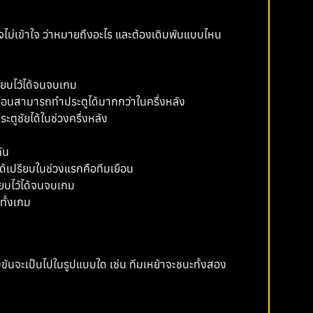
จไม่เข้าใจ ว่าหมายถึงอะไร และต้องเดิมพันแบบไหน
ียบไว้ได้จนจบเกม
ยือนสามารถทำประตูได้มากกว่าในครึ่งหลัง
ตูชัยได้ในช่วงครึ่งหลัง
ัน
ด้เปรียบในช่วงแรกคือทีมเยือน
ียบไว้ได้จนจบเกม
ทั้งเกม
ขันจะเป็นไปในรูปแบบใด เช่น ทีมเหย้าจะชนะทั้งสอง