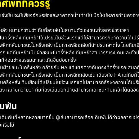
ัพท์ที่ควรรู้
ข่งขัน จะมีเพียงอักษรย่อและราคาค่าน้ำเท่านั้น มือใหม่หลายท่านคงอา
หลัง หมายความว่า ทีมที่ลงเล่นในสนามตัวเองชนะทั้งสองช่วงเวลา
ครึ่งหลัง ทีมเหย้าได้เปรียบในช่วงแรกแต่ไม่สามารถรักษาความได้เปร
ลิกกลับมาชนะในครึ่งหลัง เป็นการพลิกกลับที่น่าประหลาดใจ โดยทีมเ
 แต่ทีมเหย้าเป็นฝ่ายชนะในครึ่งหลัง ทีมเหย้าสามารถเร่งเกมและทำประ
่ค่อนข้างธรรมดาและเกิดขึ้นบ่อยครั้ง
นฝ่ายชนะในครึ่งหลัง คล้ายกับ HA แต่แตกต่างกันตรงที่ครึ่งแรกเสมอก
ิกกลับมาชนะในครึ่งหลัง เป็นการพลิกกลับเช่น เดียวกับ HA แต่ทีมที่ไ
ครึ่งหลัง ทีมเยือนได้เปรียบในช่วงแรกแต่ไม่สามารถรักษาความได้เปร
ลัง หมายความว่า ทีมที่ลงเล่นนอกบ้านสามารถเอาชนะทีมเหย้าได้ตลอด
ิมพัน
ดิมพันที่หลากหลายมากขึ้น ผู้เล่นสามารถเลือกเดิมพันได้ว่าผลการแข่ง
หรือไม่