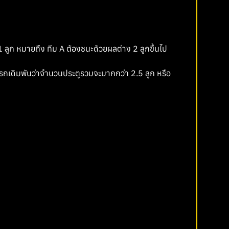
1 ลูก หมายถึง ทีม A ต้องชนะด้วยผลต่าง 2 ลูกขึ้นไป
ารถเดิมพันว่าจำนวนประตูรวมจะมากกว่า 2.5 ลูก หรือ