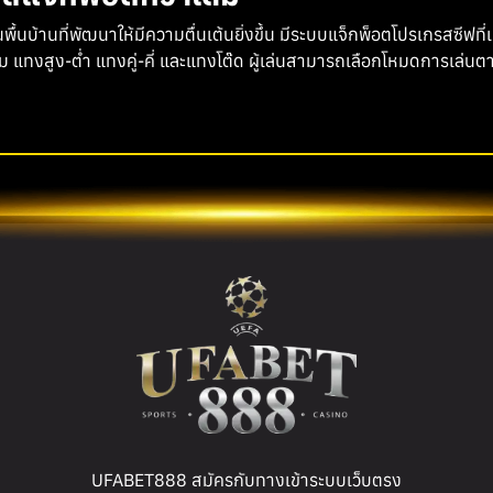
นบ้านที่พัฒนาให้มีความตื่นเต้นยิ่งขึ้น มีระบบแจ็กพ็อตโปรเกรสซีฟที่เ
 แทงสูง-ต่ำ แทงคู่-คี่ และแทงโต๊ด ผู้เล่นสามารถเลือกโหมดการเล่น
UFABET888 สมัครกับทางเข้าระบบเว็บตรง