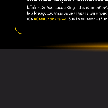
ไฮโลไทยแจ็คพ็อต แบรนด์ Kingmidas เป็นเกมเดิมพันพื้
ใหม่ โดยมีรูปแบบการเดิมพันหลากหลาย เช่น แทงแต้ม
เมื่อ
สมัครสมาชิก
ufabet
เว็บหลัก รับเครดิตฟรีทันที