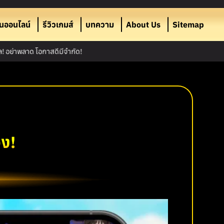
โนออนไลน์
รีวิวเกมส์
บทความ
About Us
Sitemap
พลาด โอกาสดีมีจำกัด!
อง!