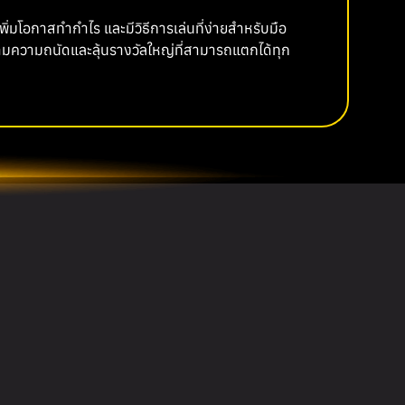
พิ่มโอกาสทำกำไร และมีวิธีการเล่นที่ง่ายสำหรับมือ
ตามความถนัดและลุ้นรางวัลใหญ่ที่สามารถแตกได้ทุก