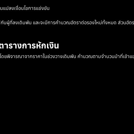
่ยนแปลงเงื่อนไขการแข่งขัน
กับผู้ที่ลงเดิมพัน และจะมีการคำนวณอัตราต่อรองใหม่ทั้งหมด ส่วนอัตรา
ารางการหักเงิน
อนโดยพิจารณาจากราคาในช่วงวางเดิมพัน คำนวณตามจำนวนม้าที่เข้าแข