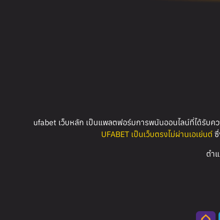
ufabet เว็บหลัก เป็นแพลตฟอร์มการพนันออนไลน์ที่ได้รับค
UFABET เป็นเว็บตรงไม่ผ่านเอเย่นต์
ซึ
ตำแ