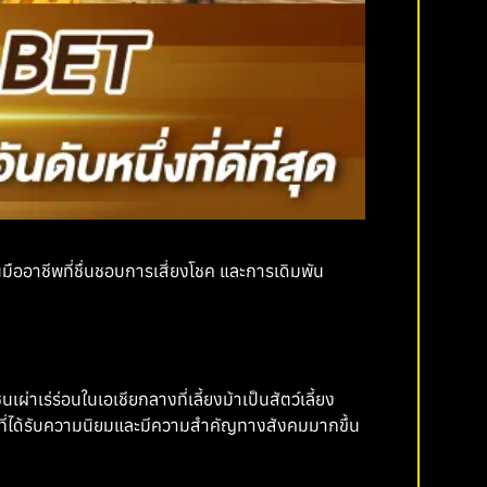
ป็นมืออาชีพที่ชื่นชอบการเสี่ยงโชค และการเดิมพัน
่าเร่ร่อนในเอเชียกลางที่เลี้ยงม้าเป็นสัตว์เลี้ยง
าที่ได้รับความนิยมและมีความสำคัญทางสังคมมากขึ้น