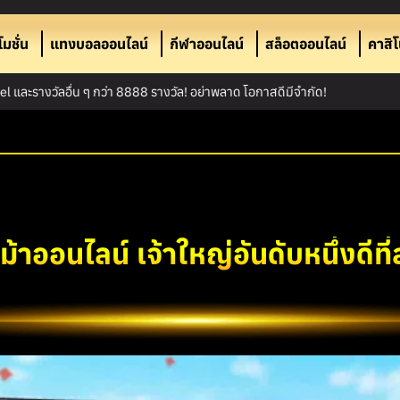
มชั่น
แทงบอลออนไลน์
กีฬาออนไลน์
สล็อตออนไลน์
คาสิ
ัลอื่น ๆ กว่า 8888 รางวัล! อย่าพลาด โอกาสดีมีจำกัด!
าออนไลน์ เจ้าใหญ่อันดับหนึ่งดีที่