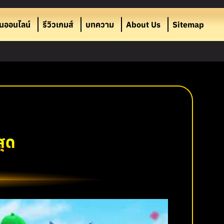
โนออนไลน์
รีวิวเกมส์
บทความ
About Us
Sitemap
สุด