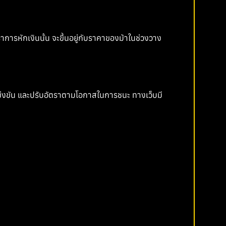
การหักเงินนั้น จะขึ้นอยู่กับราคาของม้าในช่วงวาง
่งขัน และปรับอัตราตามโอกาสในการชนะ ทางเว็บมี