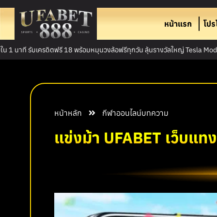
หน้าแรก
โปรโ
รับเครดิตฟรี 18 พร้อมหมุนวงล้อฟรีทุกวัน ลุ้นรางวัลใหญ่ Tesla Model และรางว
หน้าหลัก
กีฬาออนไลน์
บทความ
แข่งม้า UFABET เว็บแทงม้