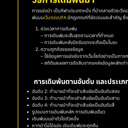
การแข่งม้า เป็นกีฬาประเภทหนึ่ง ที่ม้าหลายตัวจะวิ่งแ
พันบน
เว็บตรงUFA
มีกฎเกณฑ์ที่ชัดเจนและสำคัญ ซึ่
ช่วงเวลาการเดิมพัน
– การเดิมพันจะสิ้นสุดตามเวลาที่กำหนด
– การเดิมพันหลังปิดรับแทงจะถือเป็นโมฆะ
ความถูกต้องของข้อมูล
– ใช้ข้อมูลการแข่งขันจากเว็บไซต์อย่างเป็นทาง
– สถิติและผลการตัดสินจากแหล่งข้อมูลหลักเท่าน
การเดิมพันตามอันดับ และประเภท
อันดับ 2: ทำนายม้าที่จะเข้าเส้นชัยเป็นอันดับสอง
อันดับ 3: ทำนายม้าที่จะเข้าเส้นชัยเป็นอันดับสาม
อันดับ 4: ทำนายม้าที่จะเข้าเส้นชัยเป็นอันดับสี่
รูปแบบการเดิมพันหลัก การเดิมพันเดี่ยว
เดิมพันบนม้าตัวใดตัวหนึ่ง
หากม้าไม่ได้แข่ง เงินเดิมพันจะถูกคืน