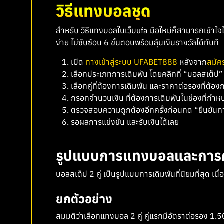
วิธีแทงบอลชุด
สำหรับ วิธีแทงบอลในเว็บufa มือใหม่ก็สามารถเข้าใจไ
ง่าย ไม่ซับซ้อน 6 ขั้นตอนพร้อมลุ้นเงินรางวัลได้ทันที
เปิด
ทางเข้าสู่ระบบ UFABET888
หลังจาก
สมัค
เลือกประเภทการเดิมพัน โดยคลิกที่ “บอลสเต็ป” ห
เลือกคู่ที่ต้องการเดิมพัน และราคาต่อรองที่ต้องก
กรอกจำนวนเงิน ที่ต้องการเดิมพันในช่องที่กำ
ตรวจสอบความถูกต้องอีกครั้งก่อนกด “ยืนยันก
รอผลการแข่งขัน และรับเงินได้เลย
รูปแบบการแทงบอลและการค
บอลสเต็ป 2 คู่ เป็นรูปแบบการเดิมพันที่นิยมที่สุด
ยกตัวอย่าง
สมมติว่าเลือกแทงบอล 2 คู่ คู่แรกมีอัตราต่อรอง 1.