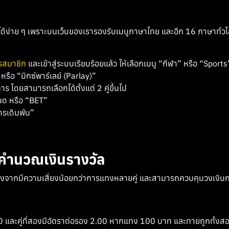
ด้ง่าย ๆ เพราะบนเว็บของเรารองรับเมนูภาษาไทย และอีก 16 ภาษาทั่วโลก
รสมาชิก
และเข้าสู่ระบบเรียบร้อยแล้ว ให้เลือกเมนู “กีฬา” หรือ “Sports
รือ “มิกซ์พาร์เลย์ (Parlay)”
าร โดยสามารถเลือกได้ตั้งแต่ 2 คู่ขึ้นไป
หนด หรือ “BET”
ารเดิมพัน”
ำนวณเงินรางวัล
 เนื่องจากมีความเสี่ยงน้อยกว่าการแทงหลายคู่ และสามารถควบคุมวงเงินก
50 และคู่ที่สองมีอัตราต่อรอง 2.00 หากแทง 100 บาท และทายถูกทั้งสอ