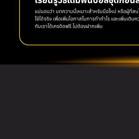
แน่นอนว่า บทความนี้เหมาะสำหรับมือใหม่ หรือผู้ที่สนใ
ใช้ได้จริง เพื่อเพิ่มโอกาสในการทำกำไร และเพิ่มเติ
กับเราได้เครดิตฟรี ไม่ต้องฝากเพิ่ม