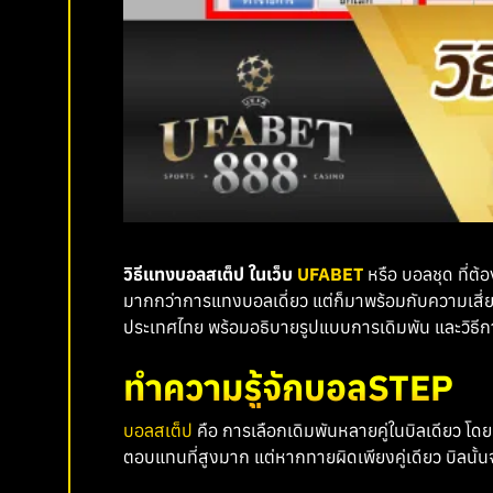
วิธีแทงบอลสเต็ป ในเว็บ
UFABET
หรือ บอลชุด ที่ต้
มากกว่าการแทงบอลเดี่ยว แต่ก็มาพร้อมกับความเสี่ยงท
ประเทศไทย พร้อมอธิบายรูปแบบการเดิมพัน และวิธีการค
ทำความรู้จักบอลSTEP
บอลสเต็ป
คือ การเลือกเดิมพันหลายคู่ในบิลเดียว โด
ตอบแทนที่สูงมาก แต่หากทายผิดเพียงคู่เดียว บิลนั้นจ