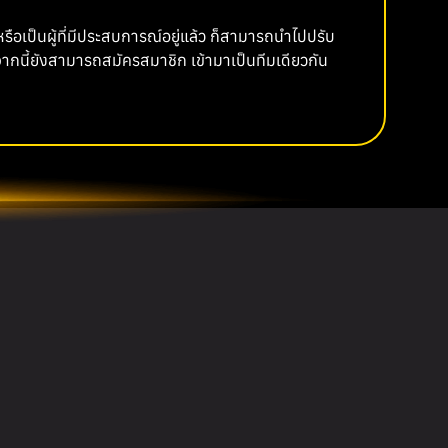
หรือเป็นผู้ที่มีประสบการณ์อยู่แล้ว ก็สามารถนำไปปรับ
กจากนี้ยังสามารถสมัครสมาชิก เข้ามาเป็นทีมเดียวกัน