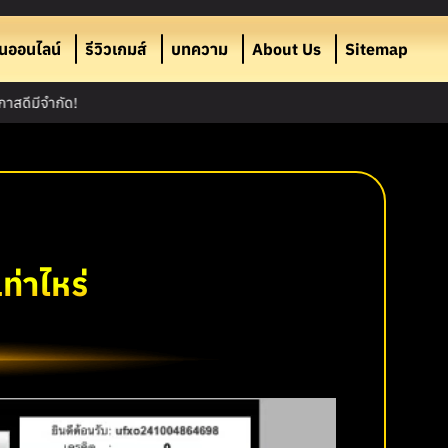
โนออนไลน์
รีวิวเกมส์
บทความ
About Us
Sitemap
จำกัด!
ท่าไหร่