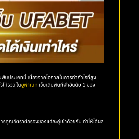
ดิมพันประเภทนี้ เนื่องจากโอกาสในการทำกำไรที่สูง
รให้รวย ใน
ยูฟ่าเบท
เว็บเดิมพันกีฬาอันดับ 1 ของ
ารคูณอัตราต่อรองของแต่ละคู่เข้าด้วยกัน ทำให้ได้ผล