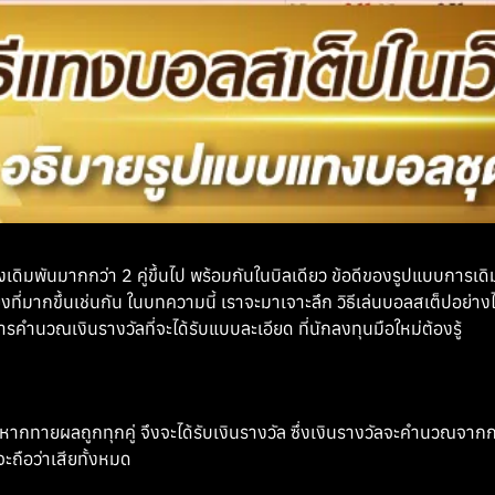
องเดิมพันมากกว่า 2 คู่ขึ้นไป พร้อมกันในบิลเดียว ข้อดีของรูปแบบการเ
ี่มากขึ้นเช่นกัน ในบทความนี้ เราจะมาเจาะลึก วิธีเล่นบอลสเต็ปอย่างไ
ำนวณเงินรางวัลที่จะได้รับแบบละเอียด ที่นักลงทุนมือใหม่ต้องรู้
ยหากทายผลถูกทุกคู่ จึงจะได้รับเงินรางวัล ซึ่งเงินรางวัลจะคำนวณจากก
ะถือว่าเสียทั้งหมด