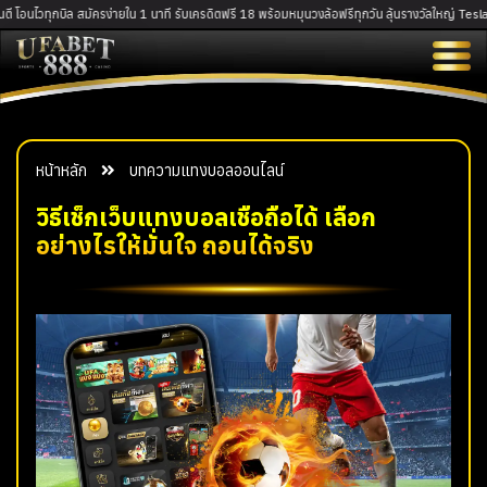
 โอนไวทุกบิล สมัครง่ายใน 1 นาที รับเครดิตฟรี 18 พร้อมหมุนวงล้อฟรีทุกวัน ลุ้นรางวัลใหญ่ Tesla
หน้าหลัก
บทความ
แทงบอลออนไลน์
วิธีเช็กเว็บแทงบอลเชื่อถือได้ เลือก
อย่างไรให้มั่นใจ ถอนได้จริง