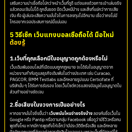
เสริมความน่าเชื่อถือไปกว่าหน้าเว็บที่ดูดี แต่จบลงด้วยการเข้าเล่นจริง
แล้วถอนเงินไม่ได้ ถูกอั้นยอด ปิดเว็บหนีบ้าง และสิ่งที่แย่กว่าการเสีย
เงิน คือ ผู้เล่นจะเสียความมั่นใจในการลงทุนไปอีกนาน เชื่อว่าคงไม่มี
ใครอยากเจอประสบการณ์นี้แน่นอน
5 วิธีเช็ก เว็บแทงบอลเชื่อถือได้ มือใหม่
ต้องรู้
1.เว็บที่คุณเลือกมีใบอนุญาตถูกต้องหรือไม่
เว็บเดิมพันออนไลน์ที่เปิดแบบถูกกฎหมาย จะได้รับใบอนุญาตจาก
หน่วยงานกำกับดูแลธุรกิจเดิมพันในต่างประเทศ เช่น Curacao,
PAGCOR, BMM Testlabs และอีกหลายรูปแบบ Certicifate ที่
บริษัทนั้น ๆ ได้รับการรับรอง โดยเว็บไซต์ควรแสดงข้อมูลใบอนุญาตใน
ส่วนท้ายอย่างชัดเจน
2.ชื่อเสียงในงวงการเป็นอย่างไร
หากอยากมั่นใจยิ่งขึ้นว่า
เว็บพนันไหนจ่ายจริงบ้าง
ลองค้นชื่อเว็บใน
Google หรือ Pantip หรือตามกลุ่ม Facebook เพื่อดูว่ามีรีวิวหรือคน
พูดถึงไหม หากมีการพูดถึงให้เช็กว่ามีประวัติดีหรือเสีย และอีกหลาย
ปัจจัยมากมายที่ส่งผลต่อการตัดสินใจของเรา เพราะเว็บที่มีฐานผู้ใช้