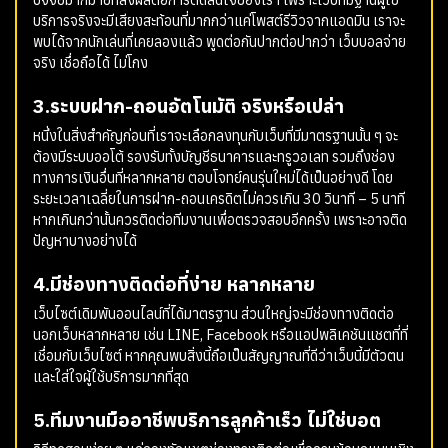
บริการจริงจะมีเสียงสะท้อนที่มากกว่าแค่โพสต์รีวิวจากแอดมิน เราจะ
พบได้จากนักเล่นที่เคยลองแล้ว พูดต่อกันปากต่อปากว่า เว็บบอลจ่าย
จริง เชื่อถือได้ ไม่โกง
3.ระบบฝาก-ถอนอัตโนมัติ จริงหรือเปล่า
หนึ่งในสิ่งสำคัญก่อนที่เราจะเลือกลงทุนกับเว็บที่มีมาตรฐานนั้น ๆ จะ
ต้องมีระบบออโต้ รองรับทั้งบัญชีธนาคารและทรูวอเลท รวมถึงช่อง
ทางการเงินอื่นที่หลากหลาย ตอบโจทย์คนรุ่นใหม่ได้เป็นอย่างดี โดย
ระยะเวลาเฉลี่ยในการฝาก-ถอนเครดิตไม่ควรเกิน 30 วินาที – 5 นาที
หากเกินกว่านั้นควรติดต่อทีมงานเพื่อตรวจสอบอีกครั้ง เพราะอาจติด
ปัญหาบางอย่างได้
4.มีช่องทางติดต่อที่ง่าย หลากหลาย
เว็บไซต์เดิมพันออนไลน์ที่ได้มาตรฐาน ส่วนใหญ่จะมีช่องทางติดต่อ
นอกเว็บหลากหลาย เช่น LINE, Facebook หรือแอปพลิเคชันแชตที่ที่
เชื่อมกับเว็บไซต์ หากคุณพบสิ่งนี้ถือเป็นสัญญาณที่ดีว่าเว็บนี้มีตัวตน
และใส่ใจผู้ใช้บริการมากที่สุด
5.ทีมงานมืออาชีพบริการลูกค้าเร็ว ไม่ใช่บอต