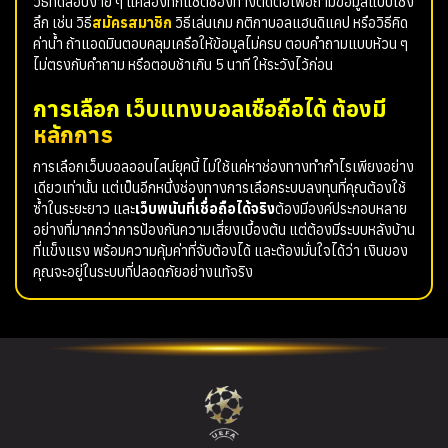
วิธีทดสอบง่าย ๆ แค่ลองทักแชตช่องทางติดต่อเพื่อถามข้อมูลแบบเชิง
ลึก เช่น วิธี
สมัครสมาชิก
วิธีเล่นเกม กติกาบอลแฮนดิแคป หรือวิธีคิด
ค่าน้ำ ถ้าแอดมินตอบคลุมเครือให้ข้อมูลไม่ครบ ตอบคำถามแบบห้วน ๆ
ไม่ตรงกับคำถาม หรือตอบช้าเกิน 5 นาที ให้ระวังไว้ก่อน
การเลือก เว็บแทงบอลเชื่อถือได้ ต้องมี
หลักการ
การเลือกเว็บบอลออนไลน์ยุคนี้ ไม่ใช้แค่หาช่องทางทำกำไรเพียงอย่าง
เดียวเท่านั้น แต่เป็นอีกหนึ่งช่องทางการเลือกระบบลงทุนที่คุณต้องใช้
ซ้ำในระยะยาว และ
เว็บพนันที่เชื่อถือได้จริง
ต้องมีองค์ประกอบหลาย
อย่างที่มากกว่าการป้องกันความเสี่ยงเบื้องต้น แต่ต้องมีระบบหลังบ้าน
ที่แข็งแรง พร้อมความคุ้มค่าที่จับต้องได้ และต้องมั่นใจได้ว่า เงินของ
คุณจะอยู่ในระบบที่ปลอดภัยอย่างแท้จริง