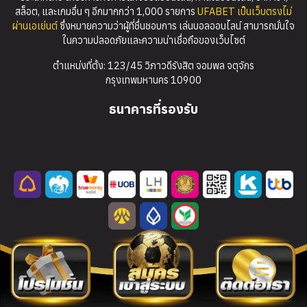
สล็อต, และเกมอื่น ๆ อีกมากกว่า 1,000 รายการ
UFABET เป็นเว็บตรงไม่
ผ่านเอเย่นต์
ซึ่งหมายความว่าผู้ที่ชื่นชอบการ เล่นบอลออนไลน์ สามารถมั่นใจ
ในความปลอดภัยและความน่าเชื่อถือของเว็บไซต์
ตำแหน่งที่ตั้ง: 123/45 วิภาวดีรังสิต จอมพล จตุจักร
กรุงเทพมหานคร 10900
ธนาคารที่รองรับ