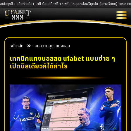
นไวทุกบิล สมัครง่ายใน 1 นาที รับเครดิตฟรี 18 พร้อมหมุนวงล้อฟรีทุกวัน ลุ้นรางวัลใหญ่ Tesla Mod
หน้าหลัก
บทความ
สูตรแทงบอล
เทคนิคแทงบอลสด ufabet แบบง่าย ๆ
เปิดบิลเดียวก็ได้กำไร