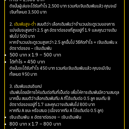
ดังนั้นผู้เล่นจะได้รับกำไร 2,500 บาท รวมกับเงินเดิมพันแล้ว คุณจะมี
เงินทั้งหมด 3,500 บาท
2.
เดิมพันสูง-ต่ำ
สมมติว่า เลือกเดิมพันว่าจำนวนประตูรวมของการ
แข่งขันจะสูงกว่า 2.5 ลูก อัตราต่อรองที่สูงอยู่ที่ 1.9 และคุณวางเดิม
พันไป 500 บาท
หากจำนวนประตูรวมสูงกว่า 2.5 ลูกขึ้นไป วิธีคิดกำไร = เงินเดิมพัน x
อัตราต่อรอง – เงินเดิมพัน
500 บาท x 1.9 – 500 บาท
ได้กำไร = 450 บาท
ดังนั้นจะได้รับกำไร 450 บาท รวมกับเงินเดิมพันแล้ว คุณจะมีเงิน
ทั้งหมด 950 บาท
3. เดิมพันแฮนดิแคป
เดิมพันโดยมีการให้แต้มต่อทีมที่เป็นต่อ เพื่อให้การเดิมพันมีความสมดุล
มากขึ้น สมมติว่าเลือกเดิมพันทีม A ที่ได้แต้มต่อ 0.5 ลูก ชนะทีม B
อัตราต่อรองอยู่ที่ 1.7 และคุณวางเดิมพันไป 800 บาท
หากทีม A ชนะ หรือเสมอ (เนื่องจากทีม A ได้แต้มต่อ 0.5 ลูก)
เงินเดิมพัน x อัตราต่อรอง – เงินเดิมพัน
800 บาท x 1.7 – 800 บาท