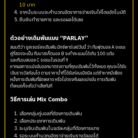
10 บาท
จากนั้นระบบจะคำนวณอัตราการจ่ายเงินให้โดยอัตโนมัติ
ยืนยันทำรายการ และรอผลได้เลย
ตัวอย่างเดิมพันแบบ “PARLAY”
สมมติว่า ยูสเซอร์ลงเดิมพัน มิกซ์พาร์เลย์วันนี้ ว่า ทีมฟุตบอล A จะชนะ
คู่ที่สองจะเป็น ทีมบาสเก็ตบอล B จะทำคะแนนได้เกิน 100 แต้ม
และทีมเบสบอล C จะชนะในรอบที่ 9
หากผลการแข่งขันออกมาตรงตามที่คุณเดิมพันไว้ทั้งหมด คุณจะได้รับ
เงินรางวัลก้อนโต ตามราคาน้ำที่ได้รับก่อนเปิดบิล แต่ถ้าหากมีเพียง
หนึ่งการเดิมพันที่ผิดพลาด หรือไม่ตรงกับผลแข่งขัน การเดิมพัน
ทั้งหมดก็จะถือว่าเสียทันที
วิธีการเล่น Mix Combo
เลือกกลุ่มคู่บอลที่ต้องการเดิมพัน
เลือกประเภทการเดิมพัน
ระบุเงินเดิมพันในแต่ละกลุ่มที่ต้องการแทง
รอระบบคำนวณอัตราจ่ายเงินรางวัลออโต้