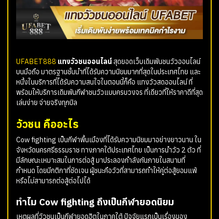
UFABET888
แทงวัวชนออนไลน์
สุดยอดเว็บเดิมพันชนวัวออนไลน์
บนมือถือ มาตรฐานชั้นนำที่ได้รับความนิยมมากที่สุดในประเทศไทย และ
หนึ่งในบริการที่ได้รับความสนใจในตอนนี้ก็คือ แทงวัวสดออนไลน์ ที่
พร้อมให้บริการเดิมพันกีฬาชนวัวแบบครบวงจร ที่เดียวที่ให้ราคาดีที่สุด
เล่นง่าย จ่ายจริงทุกบิล
วัวชน คืออะไร
Cow fighting เป็นกีฬาพื้นเมืองที่ได้รับความนิยมมาอย่างยาวนาน ใน
จังหวัดนครศรีธรรมราช ทางภาคใต้ประเทศไทย เป็นการนำวัว 2 ตัว ที่
มีลักษณะเหมาะสมในการต่อสู้ มาประลองกำลังกันภายในสนามที่
กำหนด โดยมีกติกาที่ชัดเจน ผู้ชนะคือวัวที่สามารถทำให้คู่ต่อสู้ยอมแพ้
หรือไม่สามารถต่อสู้ต่อไปได้
ทำไม Cow fighting ถึงเป็นกีฬายอดนิยม
เหตุผลที่วัวชนเป็นกีฬายอดฮิตในภาคใต้ ปัจจัยแรกเป็นเรื่องของ