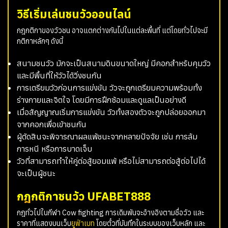
วิธีเริ่มเล่นชนวัวออนไลน์
กฎกติกาของวัวชน อาจแตกต่างกันไปในแต่ละพื้นที่ แต่โดยทั่วไปจะมี
กติกาหลักๆ ดังนี้
สนามชนวัว มักจะเป็นสนามดินขนาดใหญ่ มีคอกสำหรับคุมวัว
และมีพื้นที่ให้วัวได้วิ่งชนกัน
การเตรียมวัวก่อนการแข่งขัน วัวจะถูกเตรียมความพร้อมทั้ง
ร่างกายและจิตใจ โดยมีการฝึกซ้อมและดูแลเป็นอย่างดี
เมื่อสัญญาณเริ่มการแข่งขัน วัวทั้งสองตัวจะถูกปล่อยออกมา
จากคอกเพื่อเข้าชนกัน
ผู้ตัดสินจะพิจารณาผลแพ้ชนะจากหลายปัจจัย เช่น การล้ม
การหนี หรือการบาดเจ็บ
วัวที่สามารถทำให้คู่ต่อสู้ยอมแพ้ หรือไม่สามารถต่อสู้ต่อไปได้
จะเป็นผู้ชนะ
กฎกติกาชนวัว UFABET888
กฎทั่วไปในกีฬา Cow fighting การเดิมพันจะอ้างอิงตามชื่อวัว และ
ราคาที่แสดงบนเว็บ
ยูฟ่าเบท
โดยตั๋วที่บันทึกในระบบของเว็บหลัก และ