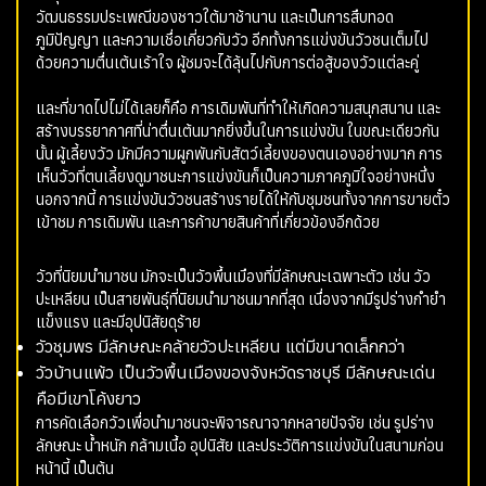
วัฒนธรรมประเพณีของชาวใต้มาช้านาน และเป็นการสืบทอด
ภูมิปัญญา และความเชื่อเกี่ยวกับวัว อีกทั้งการแข่งขันวัวชนเต็มไป
ด้วยความตื่นเต้นเร้าใจ ผู้ชมจะได้ลุ้นไปกับการต่อสู้ของวัวแต่ละคู่
และที่ขาดไปไม่ได้เลยก็คือ การเดิมพันที่ทำให้เกิดความสนุกสนาน และ
สร้างบรรยากาศที่น่าตื่นเต้นมากยิ่งขึ้นในการแข่งขัน ในขณะเดียวกัน
นั้น ผู้เลี้ยงวัว มักมีความผูกพันกับสัตว์เลี้ยงของตนเองอย่างมาก การ
เห็นวัวที่ตนเลี้ยงดูมาชนะการแข่งขันก็เป็นความภาคภูมิใจอย่างหนึ่ง
นอกจากนี้ การแข่งขันวัวชนสร้างรายได้ให้กับชุมชนทั้งจากการขายตั๋ว
เข้าชม การเดิมพัน และการค้าขายสินค้าที่เกี่ยวข้องอีกด้วย
วัวที่นิยมนำมาชน มักจะเป็นวัวพื้นเมืองที่มีลักษณะเฉพาะตัว เช่น วัว
ปะเหลียน เป็นสายพันธุ์ที่นิยมนำมาชนมากที่สุด เนื่องจากมีรูปร่างกำยำ
แข็งแรง และมีอุปนิสัยดุร้าย
วัวชุมพร มีลักษณะคล้ายวัวปะเหลียน แต่มีขนาดเล็กกว่า
วัวบ้านแพ้ว เป็นวัวพื้นเมืองของจังหวัดราชบุรี มีลักษณะเด่น
คือมีเขาโค้งยาว
การคัดเลือกวัวเพื่อนำมาชนจะพิจารณาจากหลายปัจจัย เช่น รูปร่าง
ลักษณะ น้ำหนัก กล้ามเนื้อ อุปนิสัย และประวัติการแข่งขันในสนามก่อน
หน้านี้ เป็นต้น