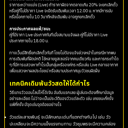
ราคาระหว่างแข่ง (Live) ถ้าราคาผิดจากตลาดเกิน 20% จะยกเลิกตั๋ว
หรือคู่ที่ไม่มีราคา Live จะปิดรับเดิมพันเวลา 12.00 น. หากมีการนับ
หรือน็อคภายใน 10 วินาทีหลังเดิมพัน อาจถูกยกเลิกตั๋ว
การประกาศผลแพ้/ชนะ
คู่ที่มีราคา Live ประกาศทันทีเมื่อสนามแจ้งผล คู่ที่ไม่มีราคา Live
ประกาศภายใน 18.00 น.
ทางเว็บมีสิทธิ์ยกเลิกตั๋วทันที โดยไม่ต้องแจ้งล่วงหน้าในกรณีหากพบ
การเดิมพันที่ผิดปกติ ใช้หลายยูสเซอร์จากคนเดียวกัน และการกระทำใด
ๆ ที่มีการแสวงหากำไรเป็นกลุ่มหรือองค์กร หรือเล่น Live กลางอากาศ
เพื่อแสวงหาผลประโยชน์ หรือสนามประกาศมุมวัวชนผิดฝั่ง
เทคนิคเดิมพันวัวสดให้ได้กำไร
วิธีแทงวัวออนไลน์ให้ได้เงิน อันดับแรกเลย ผู้เล่นจะต้องศึกษาข้อมูล
อย่างละเอียด ไม่ว่าจะเป็นประวัติของวัวแต่ละตัว เช่น เคยชนะกี่ครั้ง
แพ้กี่ครั้ง มีจุดเด่นจุดด้อยอย่างไร
วัวแต่ละสายพันธุ์ จะมีลักษณะเด่นที่แตกต่างกันไป เช่น วัว
ปะเหลียนจะมีความแข็งแรงทนทาน วัวชุมพรจะมีความคล่อง