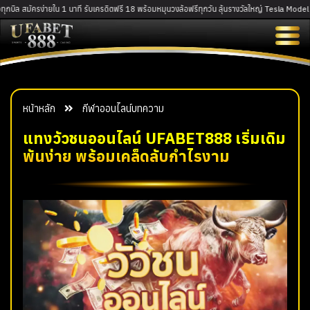
กบิล สมัครง่ายใน 1 นาที รับเครดิตฟรี 18 พร้อมหมุนวงล้อฟรีทุกวัน ลุ้นรางวัลใหญ่ Tesla Model แ
หน้าหลัก
กีฬาออนไลน์
บทความ
แทงวัวชนออนไลน์ UFABET888 เริ่มเดิม
พันง่าย พร้อมเคล็ดลับกำไรงาม