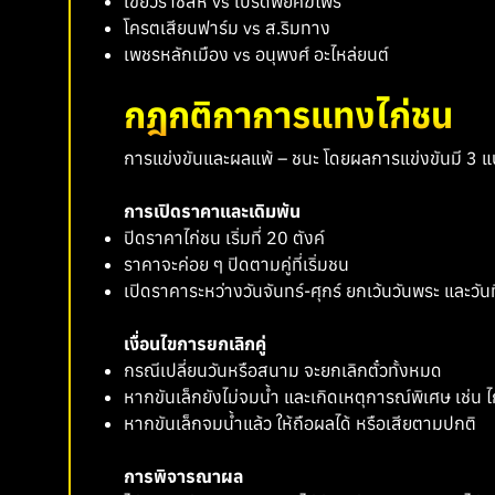
เขี้ยวราชสีห์ vs เบิร์ดพยัคฆ์ไพร
โครตเสียนฟาร์ม vs ส.ริมทาง
เพชรหลักเมือง vs อนุพงศ์ อะไหล่ยนต์
กฎกติกาการแทงไก่ชน
การแข่งขันและผลแพ้ – ชนะ โดยผลการแข่งขันมี 3 
การเปิดราคาและเดิมพัน
ปิดราคาไก่ชน เริ่มที่ 20 ตังค์
ราคาจะค่อย ๆ ปิดตามคู่ที่เริ่มชน
เปิดราคาระหว่างวันจันทร์-ศุกร์ ยกเว้นวันพระ และวัน
เงื่อนไขการยกเลิกคู่
กรณีเปลี่ยนวันหรือสนาม จะยกเลิกตั๋วทั้งหมด
หากขันเล็กยังไม่จมน้ำ และเกิดเหตุการณ์พิเศษ เช่น ไก่
หากขันเล็กจมน้ำแล้ว ให้ถือผลได้ หรือเสียตามปกติ
การพิจารณาผล