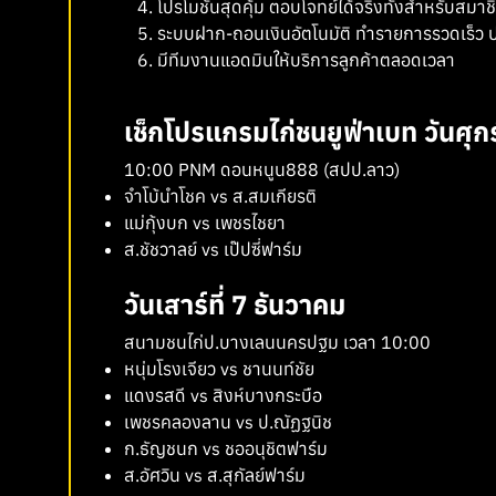
โปรโมชั่นสุดคุ้ม ตอบโจทย์ได้จริงทั้งสำหรับสมาช
ระบบฝาก-ถอนเงินอัตโนมัติ ทำรายการรวดเร็ว ปล
มีทีมงานแอดมินให้บริการลูกค้าตลอดเวลา
เช็กโปรแกรมไก่ชนยูฟ่าเบท วันศุกร์
10:00 PNM ดอนหนูน888 (สปป.ลาว)
จำโบ้นำโชค vs ส.สมเกียรติ
แม่กุ้งบก vs เพชรไชยา
ส.ชัชวาลย์ vs เป๊ปซี่ฟาร์ม
วันเสาร์ที่ 7 ธันวาคม
สนามชนไก่ป.บางเลนนครปฐม เวลา 10:00
หนุ่มโรงเจียว vs ชานนท์ชัย
แดงรสดี vs สิงห์บางกระบือ
เพชรคลองลาน vs ป.ณัฏฐนิช
ก.ธัญชนก vs ชออนุชิตฟาร์ม
ส.อัศวิน vs ส.สุกัลย์ฟาร์ม