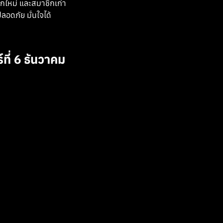
ิกใหม่ และสมาชิกเก่า
อดภัย มั่นใจได้
ที่ 6 ธันวาคม