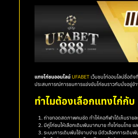
แทงไก่ชนออนไลน์
UFABET
เว็บชนไก่ออนไลน์ชื่อดั
ประสบการณ์การชมการแข่งขันไก่ชนราวกับนั่งอยู่ข้
ทำไมต้องเลือกแทงไก่กั
ถ่ายทอดสดภาพคมชัด ทำให้คอกีฬาได้เห็นรายละ
มีคู่ไก่ชนให้เลือกเดิมพันมากมาย ทั้งไก่ชนไทย แล
ระบบการเดิมพันใช้งานง่าย มีตัวเลือกการเดิมพ