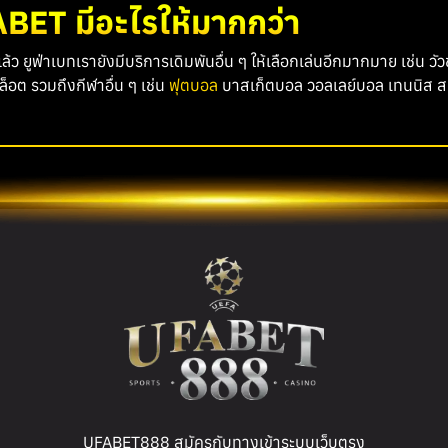
ABET มีอะไรให้มากกว่า
ูฟ่าเบทเรายังมีบริการเดิมพันอื่น ๆ ให้เลือกเล่นอีกมากมาย เช่น วั
อต รวมถึงกีฬาอื่น ๆ เช่น
ฟุตบอล
บาสเก็ตบอล วอลเลย์บอล เทนนิส สนุ๊
UFABET888 สมัครกับทางเข้าระบบเว็บตรง