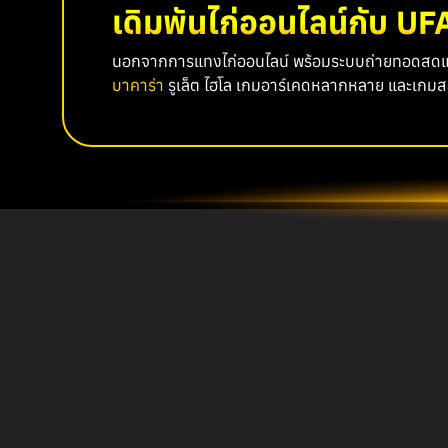
เดิมพันไก่ออนไลน์กับ UF
นอกจากการแทงไก่ออนไลน์ พร้อมระบบถ่ายทอดสดแล้ว ย
บาคาร่า
รูเล็ต ไฮโล เกมอาร์เคดหลากหลาย และเกมสล็