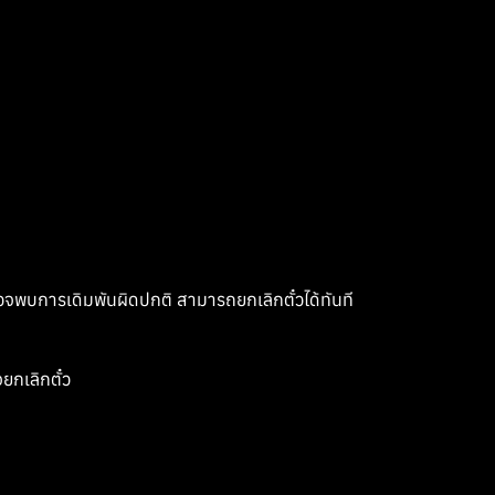
จพบการเดิมพันผิดปกติ สามารถยกเลิกตั๋วได้ทันที
ยกเลิกตั๋ว