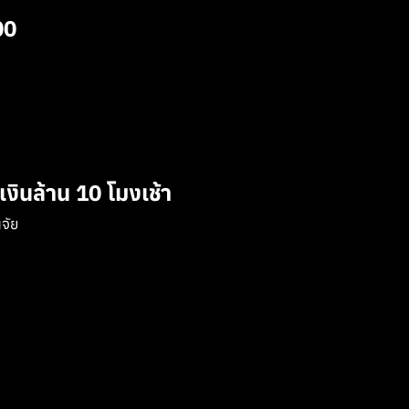
00
เงินล้าน 10 โมงเช้า
จัย