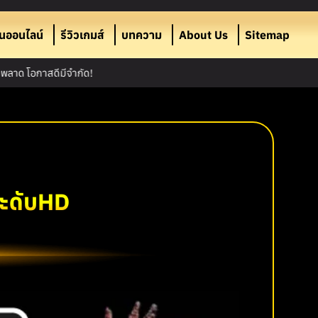
โนออนไลน์
รีวิวเกมส์
บทความ
About Us
Sitemap
กาสดีมีจำกัด!
ะดับHD