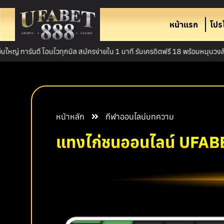
หน้าแรก
โปรโ
นตี โอนไวทุกบิล สมัครง่ายใน 1 นาที รับเครดิตฟรี 18 พร้อมหมุนวงล้อฟรีทุกวั
หน้าหลัก
กีฬาออนไลน์
บทความ
แทงไก่ชนออนไลน์ UFAB