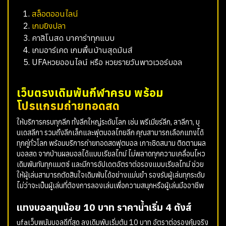
สล็อตออนไลน์
เกมยิงปลา
คาสิโนสด บาคาร่าทุกแบบ
เกมอาร์เคด เกมพื้นบ้านสุดมันส์
UFAหวยออนไลน์ หรือ หวยรายวันพาวเวอร์บอล
เว็บตรงเดิมพันกีฬาครบ พร้อม
โปรแกรมถ่ายทอดสด
ให้บริการครบทุกลีก ทั้งลีกใหญ่ระดับโลก เช่น พรีเมียร์ลีก, ลาลีกา, บุ
นเดสลีกา รวมถึงลีกเล็กและฟุตบอลไทยลีก คุณสามารถเลือกแทงได้
ทุกคู่ทั่วโลก พร้อมบริการถ่ายทอดสดฟุตบอล เกาะชิดสนาม ติดตามผล
บอลสด จากบ้านผลบอลได้แบบเรียลไทม์ ไม่พลาดทุกความเคลื่อนไหว
เดิมพันทันทุกแมตซ์ และมีการอัปเดตอัตราต่อรองแบบเรียลไทม์ ช่วย
ให้ผู้เล่นสามารถตัดสินใจเดิมพันได้อย่างแม่นยำ รองรับผู้เล่นทุกระดับ
ไม่ว่าจะเป็นผู้เล่นที่ต้องการลองเล่นเพื่อความสนุกหรือผู้เล่นมืออาชีพ
แทงบอลทุนน้อย 10 บาท ราคาน้ำเริ่ม 4 ตังส์
ufaเว็บพนันบอลดีที่สุด ลงเดิมพันเริ่มต้น 10 บาท อัตราต่อรองคุ้มจริง