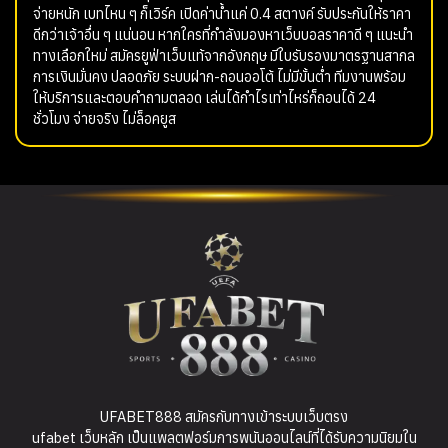
จ่ายหนัก เบทไหน ๆ ก็เวิร์ค เปิดค่าน้ำแค่ 0.4 สตางค์ รับประกันให้ราคา
ดีกว่าเจ้าอื่น ๆ แน่นอน หากใครที่กำลังมองหาเว็บบอลราคาดี ๆ แนะนำ
ทางเลือกใหม่ สมัครยูฟ่าเว็บแท้จากอังกฤษ มีใบรับรองมาตรฐานสากล
การเงินมั่นคง ปลอดภัย ระบบฝาก-ถอนออโต้ ไม่มีขั้นต่ำ ทีมงานพร้อม
ให้บริการและตอบคำถามตลอด เล่นได้กำไรเท่าไหร่ก็ถอนได้ 24
ชั่วโมง จ่ายจริง ไม่ล็อคยูส
UFABET888 สมัครกับทางเข้าระบบเว็บตรง
ufabet เว็บหลัก เป็นแพลตฟอร์มการพนันออนไลน์ที่ได้รับความนิยมใน