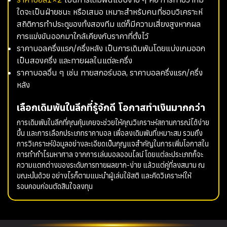
ใดจะเป็นฝ่ายชนะ หรือเสมอ เหมาะสำหรับคนที่ชอบวิเคราะห์
สถิติการทำประตูของทั้งสองทีม แต่ก็มีความเสี่ยงสูงหากผล
การแข่งขันออกมาใกล้เคียงกับราคาที่ตั้งไว้
ราคาบอลครึ่งแรก/ครึ่งหลัง เป็นการเดิมพันโดยแบ่งเกมออก
เป็นสองครึ่ง และทายผลในแต่ละครึ่ง
ราคาบอลอื่น ๆ เช่น ทายสกอร์บอล, ราคาบอลครึ่งแรก/ครึ่ง
หลัง
เลือกเดิมพันในลีกที่รู้จักดี โอกาสทำเงินมากกว่า
การเดิมพันในลีกที่คุณคุ้นเคยจะช่วยให้คุณวิเคราะห์สถานการณ์ได้ง่าย
ขึ้น และการเลือกประเภทราคาบอล เพื่อลงเดิมพันที่เหมาะสม รวมถึง
การวิเคราะห์ข้อมูลอย่างละเอียดเป็นกุญแจสำคัญในการเพิ่มโอกาสใน
การทำกำไรมหาศาล จากการเล่นบอลออนไลน์ โดยแต่ละประเภทก็จะ
ความแตกต่างของระดับการทายผลยาก-ง่าย แล้วแต่คู่ที่ลงสนาม ณ
ขณะนั้นด้วย อย่างไรก็ตามแนะนำผู้เล่นใช้สติ และคิดวิเคราะห์ให้
รอบคอบก่อนตัดสินใจลงทุน