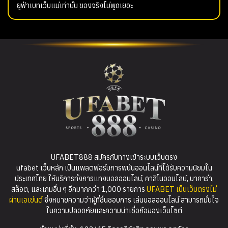
ยูฟ่าเบทเว็บแม่เท่านั้น ของจริงไม่พูดเยอะ
UFABET888 สมัครกับทางเข้าระบบเว็บตรง
ufabet เว็บหลัก เป็นแพลตฟอร์มการพนันออนไลน์ที่ได้รับความนิยมใน
ประเทศไทย ให้บริการทั้งการแทงบอลออนไลน์, คาสิโนออนไลน์, บาคาร่า,
สล็อต, และเกมอื่น ๆ อีกมากกว่า 1,000 รายการ
UFABET เป็นเว็บตรงไม่
ผ่านเอเย่นต์
ซึ่งหมายความว่าผู้ที่ชื่นชอบการ เล่นบอลออนไลน์ สามารถมั่นใจ
ในความปลอดภัยและความน่าเชื่อถือของเว็บไซต์