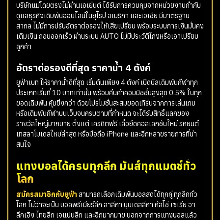
บริษัทแม่โดยตรงไม่ผ่านเอเย่นต์ ได้รับการควบคุมจากหน่วยงานกำกับ
ดูแลธุรกิจเดิมพันออนไลน์ในยุโรป อเมริกา และเอเชีย มีมาตรฐาน
สากล ไม่มีการปรับอัตราต่อรองให้เสียเปรียบ พร้อมระบบการเงินมั่นคง
เติมเงิน ถอนออกเร็ว ผ่านระบบ AUTO ไม่มีประวัติโกงหรือเอาเปรียบ
ลูกค้า
อัตราต่อรองดีที่สุด ราคาน้ำ 4 ตังค์
ยูฟ่าเบท ให้ราคาน้ำดีที่สุด เริ่มต้นเพียง 4 ตังค์ เปิดบิลเดิมพันกีฬาทุก
ประเภทเริ่มที่ 10 บาทเท่านั้น พร้อมคืนค่าคอมมิชชั่นสูงสุด 0.5% ในทุก
ยอดเดิมพัน คุ้มยิ่งกว่า ด้วยโปรโมชั่นสะสมยอดเทิร์นจากการเล่นเกม
หรือเดิมพันกีฬาบนเว็บจนครบตามที่กำหนด จะได้รับสิทธิ์แลกของ
รางวัลใหญ่มากมาย ตั้งแต่ เครดิตฟรี เสื้อยืดคอลเลกชันใหม่ รถยนต์
เทสลาโมเดลใหม่ล่าสุด หรือมือถือ iPhone และอีกหลายรายการที่น่า
สนใจ
แทงบอลได้ครบทุกลีก มันส์ทุกแมตช์ทั่ว
โลก
สมัครสมาชิกกับยูฟ่า
สามารถเลือกเดิมพันบอลสดได้ทุกคู่ ทุกลีกทั่ว
โลก ไม่ว่าจะเป็น บอลพรีเมียร์ลีก ลาลีกา บุนเดสลีกา กัลโช่ เซเรีย อา
ลีกเอิง ไทยลีก เจแปนลีก และอีกมากมาย นอกจากการแทงบอลแล้ว