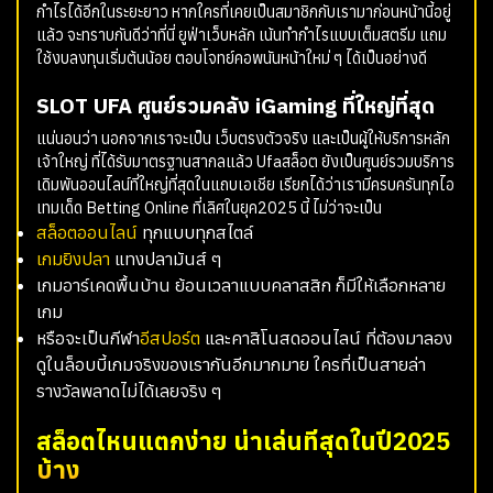
กำไรได้อีกในระยะยาว หากใครที่เคยเป็นสมาชิกกับเรามาก่อนหน้านี้อยู่
แล้ว จะทราบกันดีว่าที่นี่ ยูฟ่าเว็บหลัก เน้นทำกำไรแบบเต็มสตรีม แถม
ใช้งบลงทุนเริ่มต้นน้อย ตอบโจทย์คอพนันหน้าใหม่ ๆ ได้เป็นอย่างดี
SLOT UFA ศูนย์รวมคลัง iGaming ที่ใหญ่ที่สุด
แน่นอนว่า นอกจากเราจะเป็น เว็บตรงตัวจริง และเป็นผู้ให้บริการหลัก
เจ้าใหญ่ ที่ได้รับมาตรฐานสากลแล้ว Ufaสล็อต ยังเป็นศูนย์รวมบริการ
เดิมพันออนไลน์ที่ใหญ่ที่สุดในแถบเอเชีย เรียกได้ว่าเรามีครบครันทุกไอ
เทมเด็ด Betting Online ที่เลิศในยุค2025 นี้ ไม่ว่าจะเป็น
สล็อตออนไลน์
ทุกแบบทุกสไตล์
เกมยิงปลา
แทงปลามันส์ ๆ
เกมอาร์เคดพื้นบ้าน ย้อนเวลาแบบคลาสสิก ก็มีให้เลือกหลาย
เกม
หรือจะเป็นกีฬา
อีสปอร์ต
และคาสิโนสดออนไลน์ ที่ต้องมาลอง
ดูในล็อบบี้เกมจริงของเรากันอีกมากมาย ใครที่เป็นสายล่า
รางวัลพลาดไม่ได้เลยจริง ๆ
สล็อตไหนแตกง่าย น่าเล่นที่สุดในปี2025
บ้าง