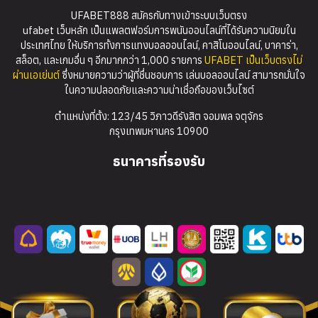
UFABET888 สมัครกับทางเข้าระบบเว็บตรง
ufabet เว็บหลัก เป็นแพลตฟอร์มการพนันออนไลน์ที่ได้รับความนิยมใน
ประเทศไทย ให้บริการทั้งการแทงบอลออนไลน์, คาสิโนออนไลน์, บาคาร่า,
สล็อต, และเกมอื่น ๆ อีกมากกว่า 1,000 รายการ
UFABET เป็นเว็บตรงไม่
ผ่านเอเย่นต์
ซึ่งหมายความว่าผู้ที่ชื่นชอบการ เล่นบอลออนไลน์ สามารถมั่นใจ
ในความปลอดภัยและความน่าเชื่อถือของเว็บไซต์
ตำแหน่งที่ตั้ง: 123/45 วิภาวดีรังสิต จอมพล จตุจักร
กรุงเทพมหานคร 10900
ธนาคารที่รองรับ