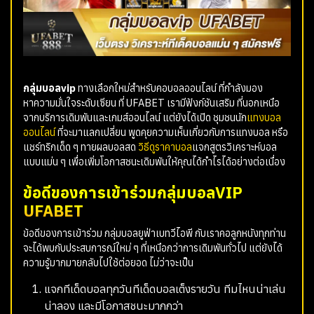
กลุ่มบอลvip
ทางเลือกใหม่สำหรับคอบอลออนไลน์ ที่กำลังมอง
หาความมั่นใจระดับเซียน ที่ UFABET เรามีฟังก์ชันเสริม ที่นอกเหนือ
จากบริการเดิมพันและเกมส์ออนไลน์ แต่ยังได้เปิด ชุมชนนัก
แทงบอล
ออนไลน์
ที่จะมาแลกเปลี่ยน พูดคุยความเห็นเกี่ยวกับการแทงบอล หรือ
แชร์ทริกเด็ด ๆ ทายผลบอลสด
วิธีดูราคาบอล
แจกสูตรวิเคราะห์บอล
แบบแม่น ๆ เพื่อเพิ่มโอกาสชนะเดิมพันให้คุณได้กำไรได้อย่างต่อเนื่อง
ข้อดีของการเข้าร่วมกลุ่มบอลVIP
UFABET
ข้อดีของการเข้าร่วม กลุ่มบอลยูฟ่าเบทวีไอพี กับเราคอลูกหนังทุกท่าน
จะได้พบกับประสบการณ์ใหม่ ๆ ที่เหนือกว่าการเดิมพันทั่วไป แต่ยังได้
ความรู้มากมายกลับไปใช้ต่อยอด ไม่ว่าจะเป็น
แจกทีเด็ดบอลทุกวันทีเด็ดบอลเต็งรายวัน ทีมไหนน่าเล่น
น่าลอง และมีโอกาสชนะมากกว่า