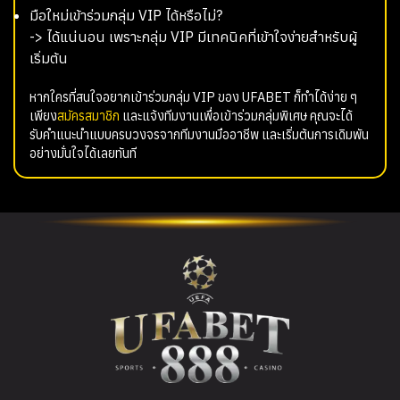
มือใหม่เข้าร่วมกลุ่ม VIP ได้หรือไม่?
-> ได้แน่นอน เพราะกลุ่ม VIP มีเทคนิคที่เข้าใจง่ายสำหรับผู้
เริ่มต้น
หากใครที่สนใจอยากเข้าร่วมกลุ่ม VIP ของ UFABET ก็ทำได้ง่าย ๆ
เพียง
สมัครสมาชิก
และแจ้งทีมงานเพื่อเข้าร่วมกลุ่มพิเศษ คุณจะได้
รับคำแนะนำแบบครบวงจรจากทีมงานมืออาชีพ และเริ่มต้นการเดิมพัน
อย่างมั่นใจได้เลยทันที