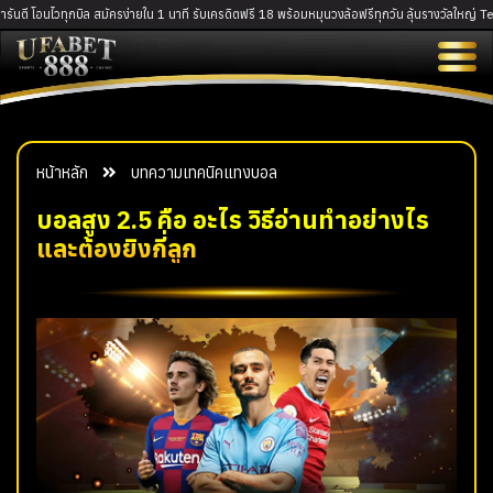
ันตี โอนไวทุกบิล สมัครง่ายใน 1 นาที รับเครดิตฟรี 18 พร้อมหมุนวงล้อฟรีทุกวัน ลุ้นรางวัลใหญ่ Te
หน้าหลัก
บทความ
เทคนิคแทงบอล
บอลสูง 2.5 คือ อะไร วิธีอ่านทำอย่างไร
และต้องยิงกี่ลูก