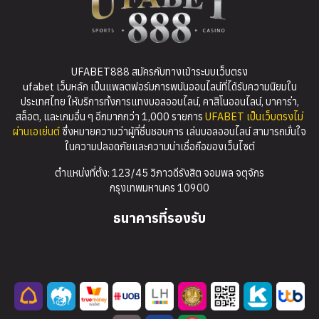
UFABET888 สมัครกับทางเข้าระบบเว็บตรง
ufabet เว็บหลัก เป็นแพลตฟอร์มการพนันออนไลน์ที่ได้รับความนิยมใน
ประเทศไทย ให้บริการทั้งการแทงบอลออนไลน์, คาสิโนออนไลน์, บาคาร่า,
สล็อต, และเกมอื่น ๆ อีกมากกว่า 1,000 รายการ
UFABET เป็นเว็บตรงไม่
ผ่านเอเย่นต์
ซึ่งหมายความว่าผู้ที่ชื่นชอบการ เล่นบอลออนไลน์ สามารถมั่นใจ
ในความปลอดภัยและความน่าเชื่อถือของเว็บไซต์
ตำแหน่งที่ตั้ง: 123/45 วิภาวดีรังสิต จอมพล จตุจักร
กรุงเทพมหานคร 10900
ธนาคารที่รองรับ