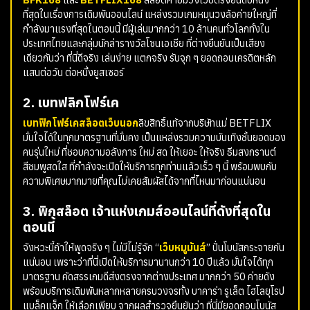
ที่สุดในเรื่องการเดิมพันออนไลน์ แหล่งรวมเกมหมุนวงล้อค่ายใหญ่ที่
กำลังมาแรงที่สุดในตอนนี้ มีผู้เล่นมากกว่า 10 ล้านคนทั่วโลกทั้งใน
ประเทศไทยและกลุ่มนักล่ารางวัลโซนเอเชีย ที่ต่างยืนยันเป็นเสียง
เดียวกันว่า ที่นี่ดีจริง เล่นง่าย แตกจริง รับจุก ๆ ยอดถอนเครดิตหลัก
แสนต่อวัน ต่อหนึ่งยูสเซอร์
2. เบทฟลิกโฟร์เค
เบทฟิกโฟร์เคสล็อตเว็บนอก
ลิขสิทธิ์แท้จากบริษัทแม่ BETFLIX
มั่นใจได้ในทุกมาตรฐานที่มั่นคง เป็นแหล่งรวมความบันเทิงชั้นยอดของ
คนรุ่นใหม่ ที่ชอบความอลังการ ใหม่ สด ให้เยอะ ให้จริง ธีมสงกรานต์
สีชมพูสดใส ที่กำลังจะเปิดให้บริการทุกท่านแล้วเร็ว ๆ นี้ พร้อมพบกับ
ความพิเศษมากมายที่คุณไม่เคยสัมผัสได้จากที่ไหนมาก่อนแน่นอน
3. พิกสล็อต เจ้าแห่งเกมส์ออนไลน์ที่ดังที่สุดใน
ตอนนี้
จังหวะนี้ถ้าให้พูดจริง ๆ ไม่มีไม่รู้จัก “
เว็บหมูมันส์
” ปั่นโบนัสกระจายกัน
แน่นอน เพราะว่าที่นี่เปิดให้บริการมานานกว่า 10 ปีแล้ว มั่นใจได้ทุก
มาตรฐาน คัดสรรเกมดีส่งตรงจากต่างประเทศ มากกว่า 50 ค่ายดัง
พร้อมบริการเดิมพันหลากหลายครบวงจรทั้ง บาคาร่า รูเล็ต ไฮโลยุโรป
แบล็คแจ็ก ให้เลือกเพียบ จากผลสำรวจยืนยันว่า ที่นี่มียอดถอนโบนัส